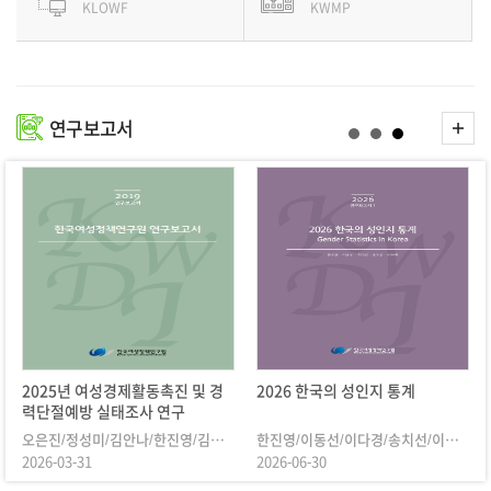
KLOWF
KWMP
더
연구보고서
보
기
2025년 여성경제활동촉진 및 경
2026 한국의 성인지 통계
력단절예방 실태조사 연구
오은진/정성미/김안나/한진영/김효경
한진영/이동선/이다경/송치선/이서현
2026-03-31
2026-06-30