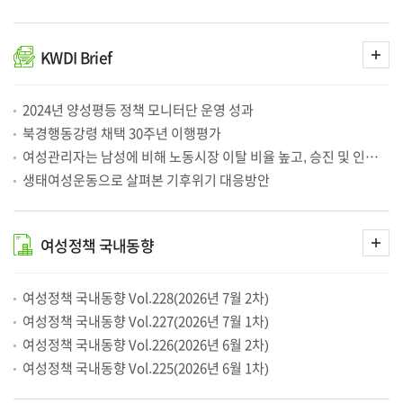
유연한 근무환경, 여성의 경력유지에 기여. 유럽 주요국 비교와 국내 분석에서 ‘육아휴직 이후 유연근무’ 중요성 확인
2026-08-03
여성 교사 3명 중 2명인데, 교장은 여전히 소수…교육계 ‘유리천장’ 지속
2026-08-03
육아휴직 이후 '유연근무' 병행할수록 여성 고용·임금 손실 완화 효과 커진다
2026-08-03
아동 성착취물, 플랫폼에 ‘안전 책임’ 물어야[기고/정연주]
2026-07-31
더
KWDI
Brief
보
여성정책 국내동향 Vol.228(2026년 7월 2차)
2026-07-31
기
2026년 상반기 연구성과 확산홍보 온라인 고객만족도조사 주요 결과
2026-07-31
글로벌 구조 전환 속 양성평등 국제협력 기반 구축과 향후 과제
2026-07-31
‘이 순간만 참으면’…늘어난 가정폭력 무대응, 구조적 문제 개선해야
2026-07-30
2024년 양성평등 정책 모니터단 운영 성과
이별 경험 여성 10명 중 3명은 스토킹 피해…남성의 '1.5배'
2026-07-30
북경행동강령 채택 30주년 이행평가
이혼·별거 경험자 절반 '이별 폭력' 겪었다…여성 29%는 스토킹 피해
2026-07-30
"애도 없는데 지금 결정하라고?" 신혼부부 당황…혼인신고서 질문 뭐길래
2026-07-28
여성관리자는 남성에 비해 노동시장 이탈 비율 높고, 승진 및 인사고과 차별 인식 높아
[벼랑끝노인] ①초고령층 절반이 빈곤…'가난한노후'에 갇힌 한국
2026-07-27
생태여성운동으로 살펴본 기후위기 대응방안
"여성 지원자 없어 못 뽑는다고?…고용평등공시제가 해법 될 것"
2026-07-22
국가전략기술 분야 여성 인력 확대를 통한 혁신 생태계 구축 방안
2026-07-20
「인구전략기본법」 전환 계기로, 인구정책에 성평등 원칙 반영해야
2026-07-17
영상정보처리기기 운영관리방침 (개정일자 : 2024
2026-07-15
더
여성정책
국내동향
년 08월 28일)
보
제144차 양성평등정책포럼 개최
2026-07-15
기
여성정책 국내동향 Vol.227(2026년 7월 1차)
2026-07-15
고용평등공시제 공동기획단 발족식 개최
2026-07-15
여성정책 국내동향 Vol.228(2026년 7월 2차)
성평등부 '고용평등공시제 공동기획단' 업무 착수…현판식 개최
2026-07-14
여성정책 국내동향 Vol.227(2026년 7월 1차)
'고용평등공시제' 공동기획단 출범…중장기 로드맵 마련
2026-07-14
「인구전략기본법」 전환 계기로, 인구정책에 성평등 원칙 반영해야
2026-07-13
여성정책 국내동향 Vol.226(2026년 6월 2차)
'굴착기로 협박하는 전 연인'…교제 폭력 증가에 요원한 안전이별
2026-07-13
성평등 기반 인구정책 모색…여성정책연구원, 양성평등정책포럼 개최
2026-07-13
여성정책 국내동향 Vol.225(2026년 6월 1차)
'굴착기로 협박하는 전 연인'…교제폭력 증가에 요원한 안전이별
2026-07-12
‘경력단절 여성’이 7년 뒤 돌아오면…임금 20% 줄고, 시간제 4배 늘었다
2026-07-10