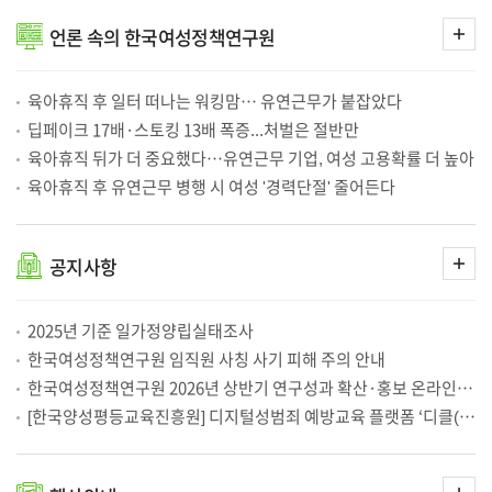
“HPV 남성 무료 접종 동의 94.7%”… 접종률은 23.3%에 그쳐
2026-07-10
더
김종숙 원장, 「OECD 고위급 양성평등 국제포럼」 패널 참여
2026-07-10
언론
속의 한국여성정책연구원
보
[단독] 유튜버 추적에 수갑 찬 성매수남들…‘함정신고’ 위험성 논란
2026-07-10
기
2030세대 HPV 접종 완료율 23%…미접종 이유 1위 "비싸서"
2026-07-09
아동성착취물 수십건 판매했는데…법원은 집행유예·검찰은 항소포기
2026-07-09
육아휴직 후 일터 떠나는 워킹맘… 유연근무가 붙잡았다
HPV(사람유두종바이러스) 예방접종, 2030세대 건강권 관점에서 확대 논의 필요
2026-07-09
유권자 절반 “지방선거서 여성 후보 없어 투표 못해”
2026-07-08
딥페이크 17배·스토킹 13배 폭증...처벌은 절반만
광역단체장 선거서 '女 후보' 부재…유권자 55%
2026-07-08
육아휴직 뒤가 더 중요했다…유연근무 기업, 여성 고용확률 더 높아
광역단체장 선거서 '女 후보' 부재…유권자 55% "없어서 투표 못해"
2026-07-08
유권자 55.3%, “여성 후보 부재” 이유로 여성 선택 못 해
2026-07-08
육아휴직 후 유연근무 병행 시 여성 '경력단절' 줄어든다
이주민가족 증가하지만, 사회통합을 위한 제도 기반은 부재해
2026-07-07
이주민 가족 188만 명…“제도적으로 이주민 가족 품어야”
2026-07-07
여성폭력 피해자 주거지원, 쉼터·보호시설 중심에서 독립주거 확대 필요
2026-07-06
여성폭력 피해자 주거지원, 쉼터·보호시설 중심에서 ‘독립주거’로 확대해야
2026-07-06
더
공지
사항
보
대학 인권센터, 양성평등 사업 추진 어려움 1순위는 전담인력 부족 65.9%
2026-07-03
기
인구감소시대, 성평등 추진 기반 갖춘 지역에서 여성 고용·지역 정착 효과 더 커
2026-07-03
35~54세 여성이 일하면 GDP 최대 2112조 원 늘어난다
2026-07-03
대학인권센터 인력 평균 2.93명…겸직 비율 높아 전문성 우려
2026-07-03
2025년 기준 일가정양립실태조사
남녀관리자, 직급 오를수록 승진 격차 커져
2026-07-03
한국여성정책연구원 임직원 사칭 사기 피해 주의 안내
[제144차 양성평등정책포럼] 인구구조 변화 대응을 위한 새로운 패러다임, 성평등 인구정책의 모색
2026-07-03
中企 근로자 10명중 6명 “육아휴직·단축근무 모두 쓴 적 없어”
2026-07-02
한국여성정책연구원 2026년 상반기 연구성과 확산·홍보 온라인 고객만족도조사
中企 근로자 10명중 6명 “육아휴직·단축근무 모두 쓴 적 없어”
2026-07-02
[한국양성평등교육진흥원] 디지털성범죄 예방교육 플랫폼 ‘디클(Dicle)’ 운영 안내
中企 근로자 10명중 6명 “육아휴직·단축근무 모두 쓴 적 없어”
2026-07-02
남성 육아휴직? 알고는 있지만…中企 근로자 10명중 8명 “실제 사용 어려워”
2026-07-02
생산인구 감소 대응, 여성 고용 확대가 중요한 전략
2026-07-02
中企 근로자 10명중 6명 “육아휴직·단축근무 모두 쓴 적 없어”
2026-07-02
더