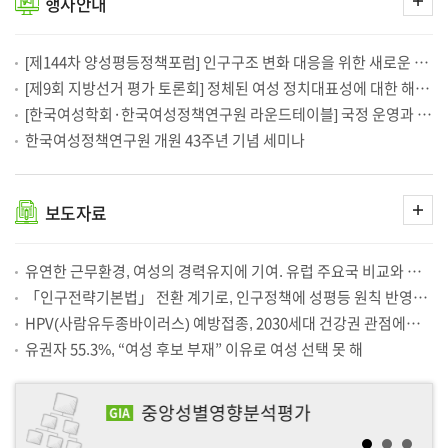
행사
안내
제9회 전국동시지방선거 평가 토론회
2026-07-01
보
기
한국여성정책연구원 2026년 상반기 연구성과 확산·홍보 온라인 고객만족도조사
2026-06-30
여성정책 해외통신 2026년 6월호(2026. 6. 1 - 6. 30)
2026-06-30
성착취 피해아동·청소년, 법적 지위 변화에 맞춰 사법 판단·지원체계 정비 필요
2026-06-30
[제144차 양성평등정책포럼] 인구구조 변화 대응을 위한 새로운 패러다임, 성평등 인구정책의 모색
중소사업체 근로자의 일생활균형 실태와 정책방향
2026-06-30
[제9회 지방선거 평가 토론회] 정체된 여성 정치대표성에 대한 해법은 무엇인가?
한국여성의정·한국여성정책연구원, 「제9회 전국동시지방선거 평가 토론회」개최
2026-06-30
디지털 돌봄기술, 돌봄 인력의 부담 줄이는 방향으로 도입해야
2026-06-29
[한국여성학회·한국여성정책연구원 라운드테이블] 국정 운영과 성평등-정책 조정과 거버넌스 재설계를 위한 성찰
[한국양성평등교육진흥원] 디지털성범죄 예방교육 플랫폼 ‘디클(Dicle)’ 운영 안내
2026-06-26
한국여성정책연구원 개원 43주년 기념 세미나
[제9회 지방선거 평가 토론회] 정체된 여성 정치대표성에 대한 해법은 무엇인가?
2026-06-25
남녀관리자, 직급 오를수록 승진 격차 커져. 여성은 하위 관리직 비중 높고, 남성은 상위직·승진 비율 높아
2026-06-25
딥페이크·혐오표현 확산 막으려면, 성인지적 관점 반영한 인공지능 설계 필요
2026-06-23
가족은 달라졌는데...가족정책도 바뀌어야. 사회적 고립·관계 단절, 개인 문제 아닌 정책 과제로
2026-06-22
더
한국여성정책연구원, 성평등가족부와 고용평등공시제의 성공적인 추진을 위한 업무협약 체결
2026-06-19
보도
자료
보
여성폭력 통합 실태조사 추진의 필요성과 과제
2026-06-19
기
영국, 여성·남성 임금 공개하자 격차 19% 줄었다… 한국도 고용평등공시제 도입 서둘러야
2026-06-18
내년부터 기업 성별 임금격차 공시한다는데…핵심은 ‘개선’
2026-06-18
유연한 근무환경, 여성의 경력유지에 기여. 유럽 주요국 비교와 국내 분석에서 ‘육아휴직 이후 유연근무’ 중요성 확인
"'OO녀' 그만"…여성폭력 보도 권고기준 5대 원칙 공개(종합)
2026-06-18
정말 '묻지마' 범죄가 맞을까…가려지는 여성 살해 [취재파일]
2026-06-18
「인구전략기본법」 전환 계기로, 인구정책에 성평등 원칙 반영해야
일하는 고령 여성 늘었는데…소득은 남성의 40%에 불과
2026-06-17
HPV(사람유두종바이러스) 예방접종, 2030세대 건강권 관점에서 확대 논의 필요
일하는 고령 여성 늘었는데… 소득은 남성 절반에도 못 미친다
2026-06-17
일하는 고령 여성은 늘었지만, 소득은 남성의 절반에도 못 미쳐
2026-06-17
유권자 55.3%, “여성 후보 부재” 이유로 여성 선택 못 해
일하는 노년 여성 늘었는데…소득은 남성의 40% 수준
2026-06-17
고령 여성 개인 소득 남성 40% 수준…사회보험·퇴직급여도 취약
2026-06-17
60살 이상 고령 여성 연소득 920만원, 고령 남성의 40% 수준
2026-06-17
중앙성별영향분석평가
고령 여성 고용률 10년 새 9.5%p↑…소득은 남성의 40%
2026-06-17
GIA
한국국제교류재단 한국-베트남 청년교류 베트남 대표단 본원 방문
2026-06-17
일하는 고령 여성 늘었지만…소득은 '남성의 40%' 수준
2026-06-17