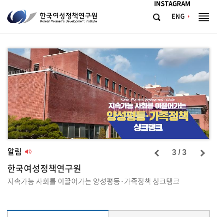
메뉴바로가기
본문바로가기
INSTAGRAM
한
ENG
검
전
국
색
체
메
여
뉴
성
정
책
연
구
원
Korean
Women's
알림
3 / 3
Development
한국여성정책연구원
Institute
지속가능 사회를 이끌어가는 양성평등·가족정책 싱크탱크