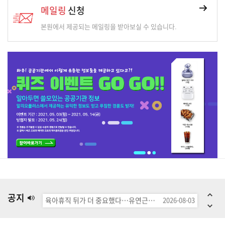
메일링
신청
본원에서 제공되는 메일링을 받아보실 수 있습니다.
한국정보문화진흥원
2004-03-24
가족변화에 대응하는 포괄적 가족정책 모색
2026-08-10
육아휴직 후 유연근무 병행 시 여성 '경력단절' 줄어든다
2026-08-03
'고교 평교사 3명 중 2명이 여성인데…교장은 남성이 78%
2026-08-03
공지
육아휴직 뒤가 더 중요했다…유연근무 기업, 여성 고용확률 더 높아
2026-08-03
딥페이크 17배·스토킹 13배 폭증...처벌은 절반만
2026-08-03
여성 육아휴직 쓰면 월급 7.7%↓…2년차까지 감소 지속
2026-08-03