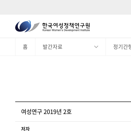
한
국
전
체
여
메
뉴
홈
발간자료
정기간
성
정
책
연
구
원
Korean
Women's
여성연구 2019년 2호
Development
Institute
저자