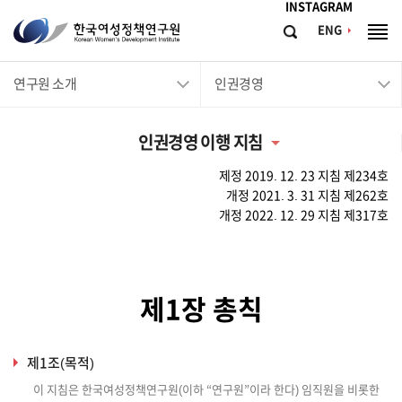
메뉴바로가기
본문바로가기
INSTAGRAM
한
ENG
검
전
국
색
체
메
여
연구원 소개
인권경영
뉴
성
정
인권경영 이행 지침
책
연
제정 2019. 12. 23 지침 제234호
개정 2021. 3. 31 지침 제262호
구
개정 2022. 12. 29 지침 제317호
원
Korean
Women's
제1장 총칙
Development
Institute
제1조(목적)
이 지침은 한국여성정책연구원(이하 “연구원”이라 한다) 임직원을 비롯한