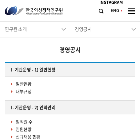
메뉴바로가기
본문바로가기
INSTAGRAM
한
ENG
검
전
국
색
체
메
여
연구원 소개
경영공시
뉴
성
정
경영공시
책
연
구
I. 기관운영 - 1) 일반현황
원
일반현황
Korean
내부규정
Women's
Development
I. 기관운영 - 2) 인력관리
Institute
임직원 수
임원현황
신규채용 현황