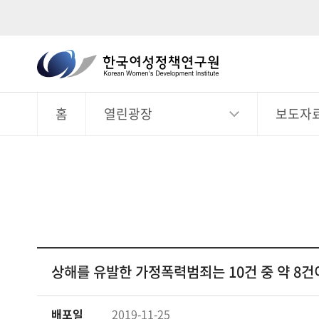
한
국
전
체
여
메
뉴
홈
열린광장
보도자
성
정
책
연
구
원
Korean
Women's
상해를 유발한 가정폭력범죄는 10건 중 약 8건
Development
Institute
배포일
2019-11-25