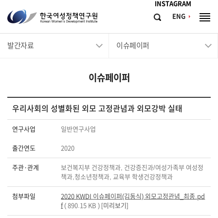
메뉴바로가기
본문바로가기
INSTAGRAM
한
ENG
검
전
국
색
체
메
여
발간자료
이슈페이퍼
뉴
성
정
이슈페이퍼
책
연
구
우리사회의 성별화된 외모 고정관념과 외모강박 실태
원
연구사업
일반연구사업
Korean
출간연도
2020
Women's
Development
주관·관계
보건복지부 건강정책과, 건강증진과/여성가족부 여성정
책과,청소년정책과, 교육부 학생건강정책과
Institute
첨부파일
2020 KWDI 이슈페이퍼(김동식) 외모고정관념_최종.pd
f
( 890.15 KB ) [
미리보기
]