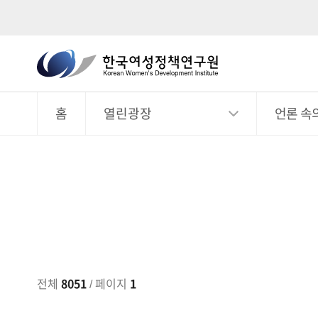
한
국
전
체
여
메
뉴
홈
열린광장
언론 속
성
정
책
연
구
원
Korean
Women's
Development
전체
8051
/ 페이지
1
Institute