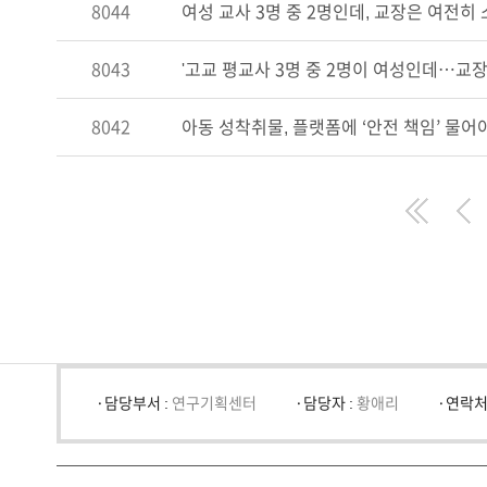
8044
여성 교사 3명 중 2명인데, 교장은 여전히
8043
'고교 평교사 3명 중 2명이 여성인데…교장
8042
아동 성착취물, 플랫폼에 ‘안전 책임’ 물어
First
Pre
담당부서 :
연구기획센터
담당자 :
황애리
연락처