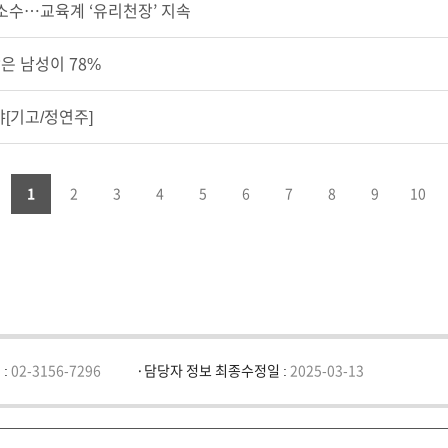
 소수…교육계 ‘유리천장’ 지속
은 남성이 78%
야[기고/정연주]
v
1
2
3
4
5
6
7
8
9
10
 :
02-3156-7296
담당자 정보 최종수정일 :
2025-03-13