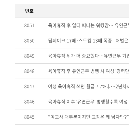
번호
8051
육아휴직 후 일터 떠나는 워킹맘… 유연근
8050
딥페이크 17배·스토킹 13배 폭증...처벌
8049
육아휴직 뒤가 더 중요했다…유연근무 기업
8048
육아휴직 후 유연근무 병행 시 여성 '경력
8047
여성 육아휴직 쓰면 월급 7.7%↓…2년차
8046
육아휴직 이후 '유연근무' 병행할수록 여성
8045
“여교사 대부분이지만 교장은 왜 남자만?