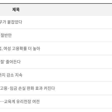
제목
무가 붙잡았다
은 절반만
, 여성 고용확률 더 높아
단절' 줄어든다
까지 감소 지속
 고용·임금 손실 완화 효과 커진다
”…교육계 유리천장 여전