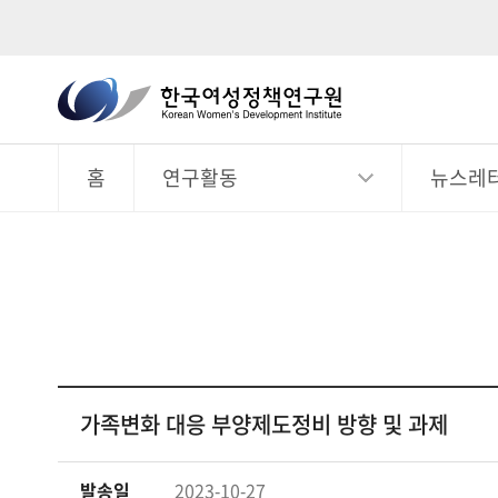
한
국
전
체
여
메
뉴
홈
연구활동
뉴스레
성
정
책
연
구
원
Korean
Women's
가족변화 대응 부양제도정비 방향 및 과제
Development
Institute
발송일
2023-10-27