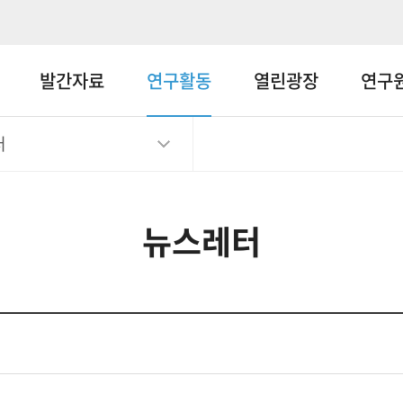
메뉴바로가기
본문바로가기
발간자료
연구활동
열린광장
연구
터
뉴스레터