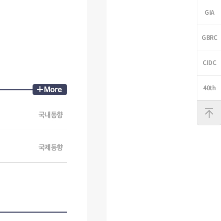
맨
위
로