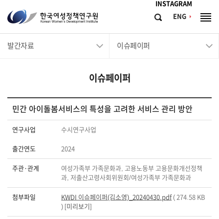
메뉴바로가기
본문바로가기
INSTAGRAM
한
ENG
검
전
국
색
체
메
여
발간자료
이슈페이퍼
뉴
성
정
이슈페이퍼
책
연
구
민간 아이돌봄서비스의 특성을 고려한 서비스 관리 방안
원
연구사업
수시연구사업
Korean
출간연도
2024
Women's
Development
주관·관계
여성가족부 가족문화과, 고용노동부 고용문화개선정책
과, 저출산고령사회위원회/여성가족부 가족문화과
Institute
첨부파일
KWDI 이슈페이퍼(김소영)_20240430.pdf
( 274.58 KB
) [
미리보기
]