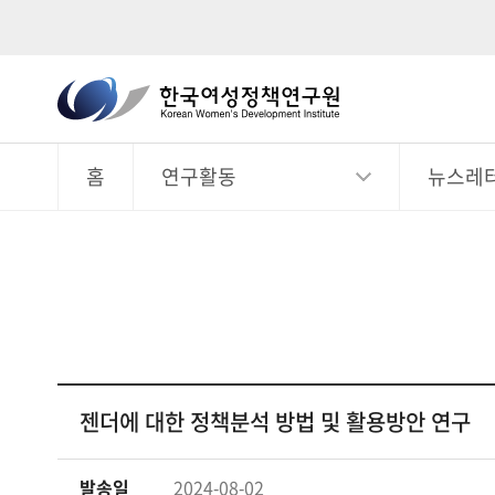
한
국
전
체
여
메
뉴
홈
연구활동
뉴스레
성
정
책
연
구
원
Korean
Women's
젠더에 대한 정책분석 방법 및 활용방안 연구
Development
Institute
발송일
2024-08-02