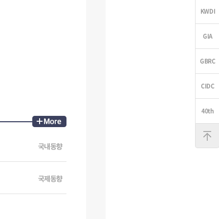
맨
위
로