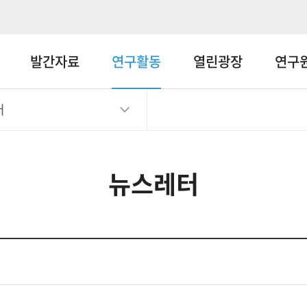
메뉴바로가기
본문바로가기
발간자료
연구활동
열린광장
연구
터
뉴스레터