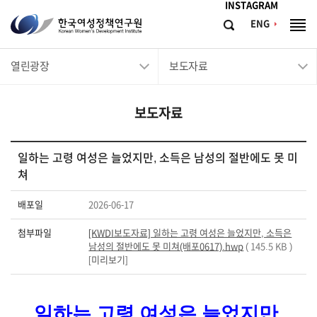
메뉴바로가기
본문바로가기
INSTAGRAM
한
ENG
검
전
국
색
체
메
여
열린광장
보도자료
뉴
성
정
보도자료
책
연
구
일하는 고령 여성은 늘었지만, 소득은 남성의 절반에도 못 미
쳐
원
Korean
배포일
2026-06-17
Women's
첨부파일
[KWDI보도자료] 일하는 고령 여성은 늘었지만, 소득은
Development
남성의 절반에도 못 미쳐(배포0617).hwp
( 145.5 KB )
Institute
[
미리보기
]
일하는 고령 여성은 늘었지만
,