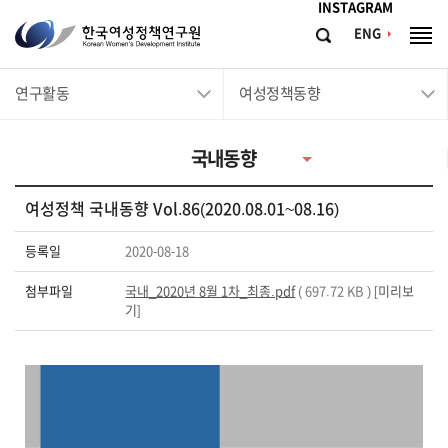
메뉴바로가기
본문바로가기
INSTAGRAM
한
ENG
검
전
국
색
체
메
여
연구활동
여성정책동향
뉴
성
정
국내동향
책
연
여성정책 국내동향 Vol.86(2020.08.01~08.16)
구
원
등록일
2020-08-18
Korean
첨부파일
국내_2020년 8월 1차_최종.pdf
( 697.72 KB ) [
미리보
Women's
기
]
Development
Institute