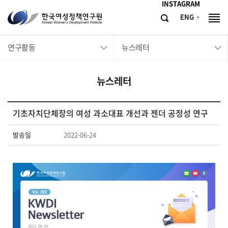
메뉴바로가기
본문바로가기
INSTAGRAM
한
ENG
검
전
국
색
체
메
여
연구활동
뉴스레터
뉴
성
정
뉴스레터
책
연
구
기초자치단체장의 여성 과소대표 개선과 젠더 공정성 연구
원
발송일
2022-06-24
Korean
Women's
Development
Institute