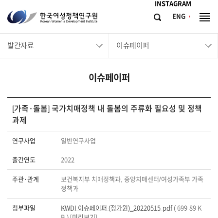
메뉴바로가기
본문바로가기
INSTAGRAM
한
ENG
검
전
국
색
체
메
여
발간자료
이슈페이퍼
뉴
성
정
이슈페이퍼
책
연
구
[가족·돌봄] 국가치매정책 내 돌봄의 주류화 필요성 및 정책
과제
원
Korean
연구사업
일반연구사업
Women's
출간연도
2022
Development
Institute
주관·관계
보건복지부 치매정책과, 중앙치매센터/여성가족부 가족
정책과
첨부파일
KWDI 이슈페이퍼 (정가원)_20220515.pdf
( 699.89 K
B ) [
미리보기
]