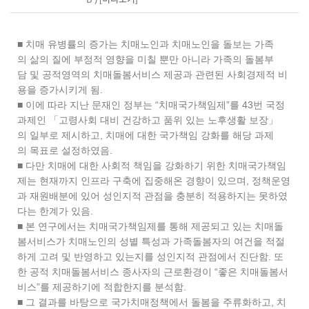
■ 치매 유병률의 증가는 치매노인과 치매노인을 돌보는 가족
의 삶의 질에 부정적 영향을 미칠 뿐만 아니라 가족의 돌봄부
담 및 공적영역의 치매돌봄서비스 제공과 관련된 사회경제적 비
용을 증가시키게 됨.
■ 이에 따라 지난 문재인 정부는 “치매국가책임제”를 43번 국정
과제인 「고령사회 대비 건강하고 품위 있는 노후생활 보장」
의 일부로 제시하고, 치매에 대한 국가책임 강화를 해당 과제
의 목표로 설정하였음.
■ 다만 치매에 대한 사회적 책임을 강화하기 위한 치매국가책임
제는 현재까지 인프라 구축에 집중해온 경향이 있으며, 정책운영
과 재원배분에 있어 성인지적 관점을 충분히 적용하지는 못하였
다는 한계가 있음.
■ 본 연구에서는 치매국가책임제를 통해 제공되고 있는 치매돌
봄서비스가 치매노인의 성별 특성과 가족돌봄자의 여건을 적절
하게 고려 및 반영하고 있는지를 성인지적 관점에서 진단함. 또
한 공적 치매돌봄서비스 종사자의 근로환경이 “좋은 치매돌봄서
비스”를 제공하기에 적합한지를 분석함.
■ 그 결과를 바탕으로 국가치매정책에서 돌봄을 주류화하고, 치