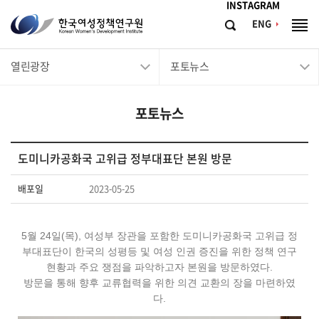
메뉴바로가기
본문바로가기
INSTAGRAM
한
ENG
검
전
국
색
체
메
여
열린광장
포토뉴스
뉴
성
정
포토뉴스
책
연
구
도미니카공화국 고위급 정부대표단 본원 방문
원
배포일
2023-05-25
Korean
Women's
5월 24일(목), 여성부 장관을 포함한 도미니카공화국 고위급 정
Development
부대표단이 한국의 성평등 및 여성 인권 증진을 위한 정책 연구
Institute
현황과 주요 쟁점을 파악하고자 본원을 방문하였다.
방문을 통해 향후 교류협력을 위한 의견 교환의 장을 마련하였
다.