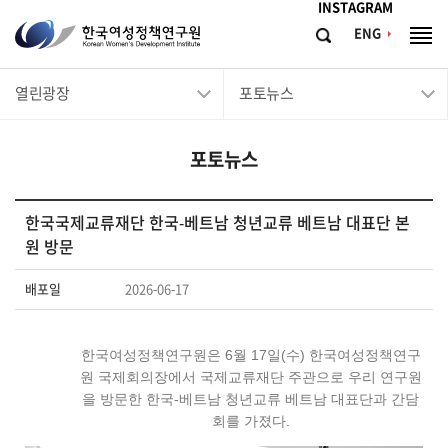
메뉴바로가기
본문바로가기
INSTAGRAM
한
ENG
검
전
국
색
체
메
여
열린광장
포토뉴스
뉴
성
정
포토뉴스
책
연
구
한국국제교류재단 한국-베트남 청년교류 베트남 대표단 본
원 방문
원
Korean
배포일
2026-06-17
Women's
Development
한국여성정책연구원은 6월 17일(수) 한국여성정책연구
Institute
원 국제회의장에서 국제교류재단 주관으로 우리 연구원
을 방문한 한국-베트남 청년교류 베트남 대표단과 간담
회를 가졌다.