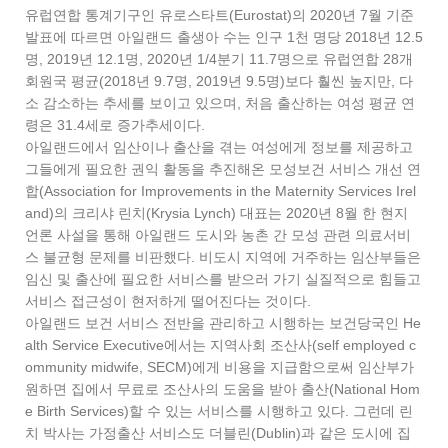
유럽연합 통계기구인 유로스타트(Eurostat)의 2020년 7월 기준
발표에 따르면 아일랜드 출생아 수는 인구 1천 명당 2018년 12.5
명, 2019년 12.1명, 2020년 1/4분기 11.7명으로 유럽연합 28개
회원국 평균(2018년 9.7명, 2019년 9.5명)보다 훨씬 높지만, 다
소 감소하는 추세를 보이고 있으며, 처음 출산하는 여성 평균 연
령은 31.4세로 증가추세이다.
아일랜드에서 임산이나 출산을 겪는 여성에게 정보를 제공하고
그들에게 필요한 권익 활동을 추진해온 모성보건 서비스 개선 연
합(Association for Improvements in the Maternity Services Irel
and)의 크리샤 린치(Krysia Lynch) 대표는 2020년 8월 한 현지
언론 사설을 통해 아일랜드 도시와 농촌 간 모성 관련 의료서비
스 불균형 문제를 비판했다. 비도시 지역에 거주하는 임산부들은
임신 및 출산에 필요한 서비스를 받으러 가기 실질적으로 힘들고
서비스 접근성이 현저하게 떨어진다는 것이다.
아일랜드 보건 서비스 전반을 관리하고 시행하는 보건당국인 He
alth Service Executive에서는 지역사회 조산사(self employed c
ommunity midwife, SECM)에게 비용을 지급함으로써 임산부가
원하면 집에서 무료로 조산사의 도움을 받아 출산(National Hom
e Birth Services)할 수 있는 서비스를 시행하고 있다. 그런데 린
치 박사는 가정출산 서비스도 더블린(Dublin)과 같은 도시에 집