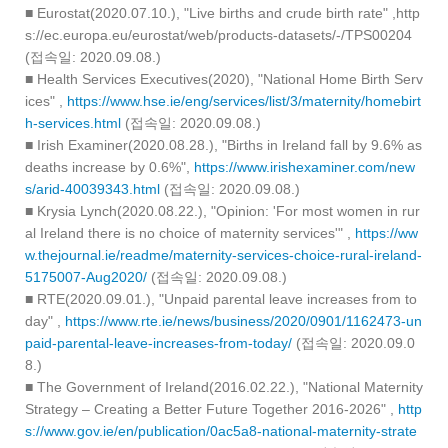
■ Eurostat(2020.07.10.), "Live births and crude birth rate" ,http
s://ec.europa.eu/eurostat/web/products-datasets/-/TPS00204
(접속일: 2020.09.08.)
■ Health Services Executives(2020), "National Home Birth Serv
ices" ,
https://www.hse.ie/eng/services/list/3/maternity/homebirt
h-services.html
(접속일: 2020.09.08.)
■ Irish Examiner(2020.08.28.), "Births in Ireland fall by 9.6% as
deaths increase by 0.6%",
https://www.irishexaminer.com/new
s/arid-40039343.html
(접속일: 2020.09.08.)
■ Krysia Lynch(2020.08.22.), "Opinion: 'For most women in rur
al Ireland there is no choice of maternity services'" ,
https://ww
w.thejournal.ie/readme/maternity-services-choice-rural-ireland-
5175007-Aug2020/
(접속일: 2020.09.08.)
■ RTE(2020.09.01.), "Unpaid parental leave increases from to
day" ,
https://www.rte.ie/news/business/2020/0901/1162473-un
paid-parental-leave-increases-from-today/
(접속일: 2020.09.0
8.)
■ The Government of Ireland(2016.02.22.), "National Maternity
Strategy – Creating a Better Future Together 2016-2026" ,
http
s://www.gov.ie/en/publication/0ac5a8-national-maternity-strate