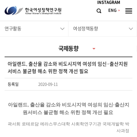
메뉴바로가기
본문바로가기
INSTAGRAM
한
ENG
검
전
국
색
체
메
여
연구활동
여성정책동향
뉴
성
정
국제동향
책
연
아일랜드, 출산율 감소와 비도시지역 여성의 임신·출산지원
구
서비스 불균형 해소 위한 정책 개선 필요
원
등록일
2020-09-11
Korean
Women's
Development
아일랜드, 출산율 감소와 비도시지역 여성의 임신·출산지
Institute
원서비스 불균형 해소 위한
정책 개선 필요
곽서희 로테르담 에라스무스대학 사회학연구기관 국제개발학 박
사과정