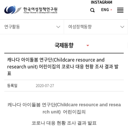
메뉴바로가기
본문바로가기
INSTAGRAM
한
ENG
검
전
국
색
체
메
여
연구활동
여성정책동향
뉴
성
정
국제동향
책
연
캐나다 아이돌봄 연구단(Childcare resource and
구
research unit) 어린이집의 코로나 대응 현황 조사 결과 발
원
표
Korean
등록일
2020-07-27
Women's
Development
캐나다 아이돌봄 연구단(Childcare resource and resea
Institute
rch unit) 어린이집의
코로나 대응 현황 조사 결과 발표