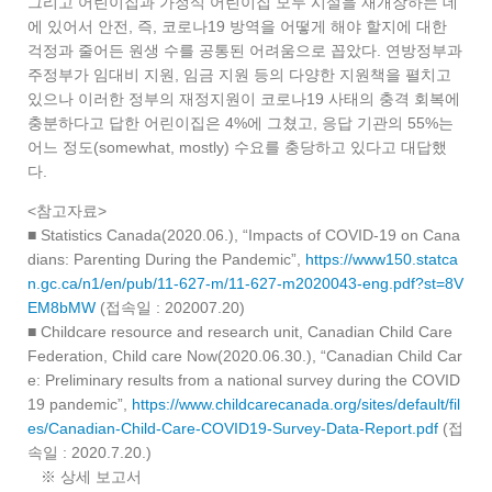
그리고 어린이집과 가정식 어린이집 모두 시설을 재개장하는 데
에 있어서 안전, 즉, 코로나19 방역을 어떻게 해야 할지에 대한
걱정과 줄어든 원생 수를 공통된 어려움으로 꼽았다. 연방정부과
주정부가 임대비 지원, 임금 지원 등의 다양한 지원책을 펼치고
있으나 이러한 정부의 재정지원이 코로나19 사태의 충격 회복에
충분하다고 답한 어린이집은 4%에 그쳤고, 응답 기관의 55%는
어느 정도(somewhat, mostly) 수요를 충당하고 있다고 대답했
다.
<참고자료>
■ Statistics Canada(2020.06.), “Impacts of COVID-19 on Cana
dians: Parenting During the Pandemic”,
https://www150.statca
n.gc.ca/n1/en/pub/11-627-m/11-627-m2020043-eng.pdf?st=8V
EM8bMW
(접속일 : 202007.20)
■ Childcare resource and research unit, Canadian Child Care
Federation, Child care Now(2020.06.30.), “Canadian Child Car
e: Preliminary results from a national survey during the COVID
19 pandemic”,
https://www.childcarecanada.org/sites/default/fil
es/Canadian-Child-Care-COVID19-Survey-Data-Report.pdf
(접
속일 : 2020.7.20.)
※ 상세 보고서