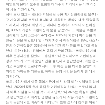
이었으며 온타리오주를 포함한 대다수의 지역에서는 45% 이상
이 사립 기관이었다.
이번 조사 결과는 캐나다 전역이 비슷한 위기상황임에도 불구하
고 지역에 따라 코로나19 사태에 대응하는 방식이 매우 달랐음을
드러냈다. 예컨대 해당 기간 캐나다 전역에서 72%의 어린이집
이, 39%의 가정식 어린이집이 문을 닫았으나 그 비율은 주별로
상이했다. 노바스코시아주의 경우 100%에 가깝게 아이돌봄 기
관들이 문을 닫았으나 알버타의 가정식 어린이집은 15%, 사스카
튠의 어린이집들은 33%만이 해당기간 동안 문을 닫았다고 응답
했다. 또한 캐나다 전역에서 응답 기관의 75%가 코로나19 사태
이후 운영시간을 줄였다고 응답했으나 온타리오주 어린이집의
경우 72%가 오히려 운영시간을 늘렸다고 응답했는데, 이는 온타
리오 주정부가 코로나19 사태 이후 비상 돌봄 체제를 운영하여
지정한 아이돌봄 기관들로 하여금 운영 시간을 늘리게 한 데서
기인하다.
코로나19 사태가 아동 돌봄기관에 미친 타격 또한 지역별로 상이
했다. 2020년 5월 현재 응답한 어린이집의 64%가 코로나19 사
태 이후 시설을 다시 열 것이라고 답했으나 36%는 확실치 않다
고 응답하였으며 이러한 경향은 규모가 더 작은 가정식 어린이집
들의 응답에서도 비슷하게 나타났다. 또한 조사에 참여한 어린이