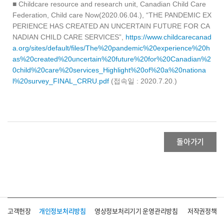
■ Childcare resource and research unit, Canadian Child Care
Federation, Child care Now(2020.06.04.), “THE PANDEMIC EX
PERIENCE HAS CREATED AN UNCERTAIN FUTURE FOR CA
NADIAN CHILD CARE SERVICES”,
https://www.childcarecanad
a.org/sites/default/files/The%20pandemic%20experience%20h
as%20created%20uncertain%20future%20for%20Canadian%2
0child%20care%20services_Highlight%20of%20a%20nationa
l%20survey_FINAL_CRRU.pdf
(접속일 : 2020.7.20.)
돌아가기
고객헌장
개인정보처리방침
영상정보처리기기 운영관리방침
저작권정책