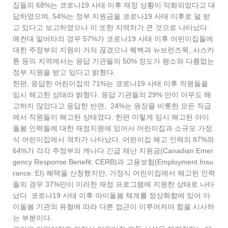
집들의 68%는 코로나19 사태 이후 재정 상황이 악화되었다고 대
답하였으며, 54%는 정부 지원금을 코로나19 사태 이후로 덜 받
고 있다고 보고하였으나 이 또한 지역차가 큰 것으로 나타났다.
예컨대 알버타의 경우 57%가 코로나19 사태 이후 어린이집들에
대한 주정부의 지원이 거의 끊겼으나 퀘백과 뉴브런즈윅, 사스카
튠 등의 지역에서는 응답 기관들의 50% 정도가 평소와 다름없는
정부 지원을 받고 있다고 밝혔다.
한편, 응답한 어린이집의 71%는 코로나19 사태 이후 직원들을
임시 해고한 상태라 밝혔다. 응답 기관들의 29% 만이 아무도 해
고하지 않았다고 응답한 반면, 24%는 원장을 비롯한 모든 직급
에서 직원들이 해고된 상태였다. 한편 이렇게 임시 해고된 아이
돌봄 인력들에 대한 재정지원에 있어서 어린이집과 소규모 가정
식 어린이집에서 격차가 나타났다. 어린이집 해고 인력의 87%와
64%가 각각 주정부의 캐나다 긴급 재난 지원금(Canadian Emer
gency Response Benefit: CERB)과 고용보험(Employment Insu
rance: EI) 혜택을 신청했지만, 가정식 어린이집에서 해고된 인력
들의 경우 37%만이 이러한 재정 프로그램에 지원한 상태로 나타
났다. 코로나19 사태 이후 아이돌봄 체계를 정상화함에 있어 아
이돌봄 기관의 유형에 따라 다른 접근이 이루어져야 함을 시사하
는 부분이다.