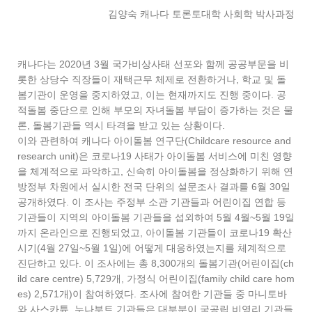
김양숙 캐나다 토론토대학 사회학 박사과정
캐나다는 2020년 3월 국가비상사태 선포와 함께 공공부문을 비
롯한 상당수 직장들이 재택근무 체제로 전환하거나, 학교 및 돌
봄기관이 운영을 중지하였고, 이는 현재까지도 진행 중이다. 공
적돌봄 중단으로 인해 부모의 자녀돌봄 부담이 증가하는 것은 물
론, 돌봄기관들 역시 타격을 받고 있는 상황이다.
이와 관련하여 캐나다 아이돌봄 연구단(Childcare resource and
research unit)은 코로나19 사태가 아이돌봄 서비스에 미친 영향
을 체계적으로 파악하고, 신속히 아이돌봄을 정상화하기 위해 연
방정부 차원에서 실시한 전국 단위의 설문조사 결과를 6월 30일
공개하였다. 이 조사는 주정부 소관 기관들과 어린이집 연합 등
기관들이 지역의 아이돌봄 기관들을 섭외하여 5월 4월~5월 19일
까지 온라인으로 진행되었고, 아이돌봄 기관들이 코로나19 확산
시기(4월 27일~5월 1일)에 어떻게 대응하였는지를 체계적으로
진단하고 있다. 이 조사에는 총 8,300개의 돌봄기관(어린이집(ch
ild care centre) 5,729개, 가정식 어린이집(family child care hom
es) 2,571개)이 참여하였다. 조사에 참여한 기관들 중 마니토바
와 사스카튠, 누나부트 기관들은 대부분이 국공립 비영리 기관들