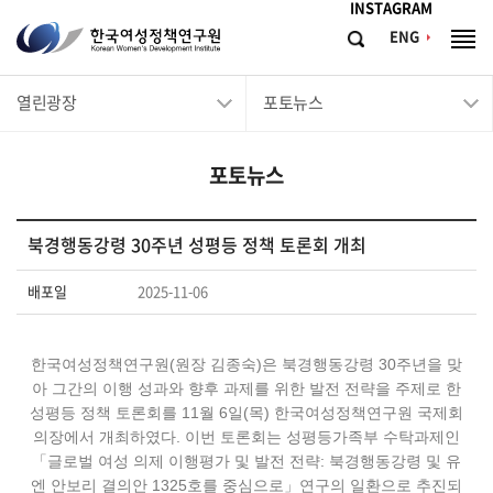
메뉴바로가기
본문바로가기
INSTAGRAM
한
ENG
검
전
국
색
체
메
여
열린광장
포토뉴스
뉴
성
정
포토뉴스
책
연
구
북경행동강령 30주년 성평등 정책 토론회 개최
원
배포일
2025-11-06
Korean
Women's
한국여성정책연구원(원장 김종숙)은 북경행동강령 30주년을 맞
Development
아 그간의 이행 성과와 향후 과제를 위한 발전 전략을 주제로 한
Institute
성평등 정책 토론회를 11월 6일(목) 한국여성정책연구원 국제회
의장에서 개최하였다. 이번 토론회는 성평등가족부 수탁과제인
「글로벌 여성 의제 이행평가 및 발전 전략: 북경행동강령 및 유
엔 안보리 결의안 1325호를 중심으로」연구의 일환으로 추진되