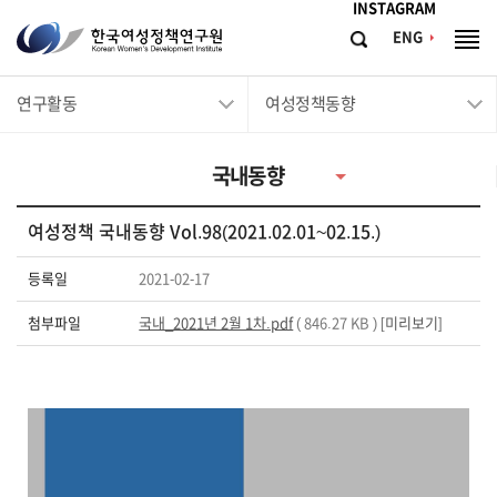
메뉴바로가기
본문바로가기
INSTAGRAM
한
ENG
검
전
국
색
체
메
여
연구활동
여성정책동향
뉴
성
정
국내동향
책
연
여성정책 국내동향 Vol.98(2021.02.01~02.15.)
구
원
등록일
2021-02-17
Korean
첨부파일
국내_2021년 2월 1차.pdf
( 846.27 KB ) [
미리보기
]
Women's
Development
Institute