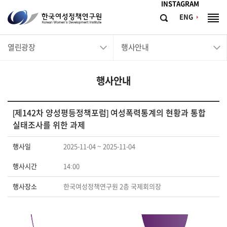
메뉴바로가기
본문바로가기
INSTAGRAM
한
ENG
검
전
국
색
체
메
여
열린광장
행사안내
뉴
성
정
행사안내
책
연
구
[제142차 양성평등정책포럼] 여성폭력통계의 현황과 통합
실태조사를 위한 과제
원
Korean
행사일
2025-11-04 ~ 2025-11-04
Women's
행사시간
14:00
Development
Institute
행사장소
한국여성정책연구원 2층 국제회의장