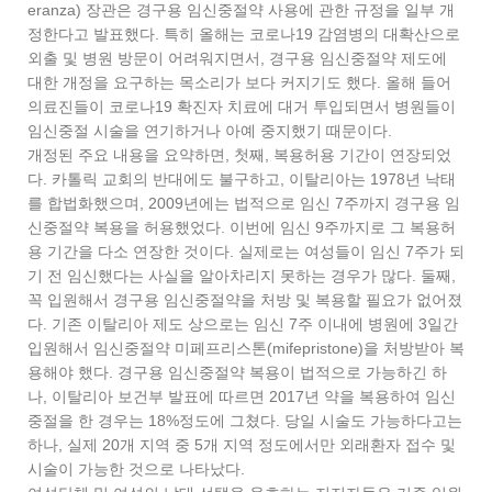
eranza) 장관은 경구용 임신중절약 사용에 관한 규정을 일부 개
정한다고 발표했다. 특히 올해는 코로나19 감염병의 대확산으로
외출 및 병원 방문이 어려워지면서, 경구용 임신중절약 제도에
대한 개정을 요구하는 목소리가 보다 커지기도 했다. 올해 들어
의료진들이 코로나19 확진자 치료에 대거 투입되면서 병원들이
임신중절 시술을 연기하거나 아예 중지했기 때문이다.
개정된 주요 내용을 요약하면, 첫째, 복용허용 기간이 연장되었
다. 카톨릭 교회의 반대에도 불구하고, 이탈리아는 1978년 낙태
를 합법화했으며, 2009년에는 법적으로 임신 7주까지 경구용 임
신중절약 복용을 허용했었다. 이번에 임신 9주까지로 그 복용허
용 기간을 다소 연장한 것이다. 실제로는 여성들이 임신 7주가 되
기 전 임신했다는 사실을 알아차리지 못하는 경우가 많다. 둘째,
꼭 입원해서 경구용 임신중절약을 처방 및 복용할 필요가 없어졌
다. 기존 이탈리아 제도 상으로는 임신 7주 이내에 병원에 3일간
입원해서 임신중절약 미페프리스톤(mifepristone)을 처방받아 복
용해야 했다. 경구용 임신중절약 복용이 법적으로 가능하긴 하
나, 이탈리아 보건부 발표에 따르면 2017년 약을 복용하여 임신
중절을 한 경우는 18%정도에 그쳤다. 당일 시술도 가능하다고는
하나, 실제 20개 지역 중 5개 지역 정도에서만 외래환자 접수 및
시술이 가능한 것으로 나타났다.