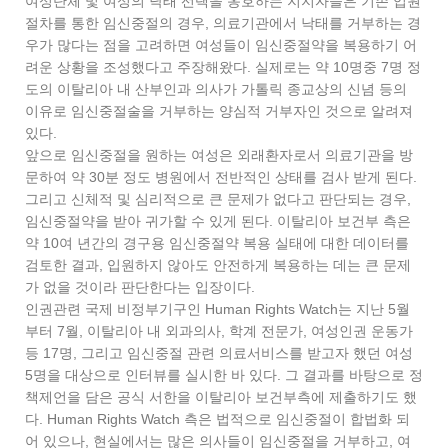
여성단체 및 여성의 낙태 선택을 옹호하는 지지자들은 기존 입원
절차를 통한 임신중절의 경우, 의료기관에서 낙태를 거부하는 경
우가 많다는 점을 고려하면 여성들이 임신중절약을 복용하기 어
려운 상황을 조성했다고 주장해왔다. 실제로는 약 10명중 7명 정
도의 이탈리아 내 산부인과 의사가 가톨릭 종교상의 신념 등의
이유로 임신중절술을 거부하는 양심적 거부자인 것으로 알려져
있다.
앞으로 임신중절을 원하는 여성은 외래환자로서 의료기관을 방
문하여 약 30분 정도 병원에서 전반적인 상태를 검사 받게 된다.
그리고 신체적 및 심리적으로 큰 문제가 없다고 판단되는 경우,
임신중절약을 받아 귀가할 수 있게 된다. 이탈리아 보건부 측은
약 10여 년간의 경구용 임신중절약 복용 실태에 대한 데이터를
검토한 결과, 입원하지 않아도 안전하게 복용하는 데는 큰 문제
가 없을 것이라 판단한다는 입장이다.
인권관련 국제 비정부기구인 Human Rights Watch는 지난 5월
부터 7월, 이탈리아 내 외과의사, 학계 전문가, 여성인권 운동가
등 17명, 그리고 임신중절 관련 의료서비스를 받고자 했던 여성
5명을 대상으로 인터뷰를 실시한 바 있다. 그 결과를 바탕으로 정
책제언을 담은 공식 서한을 이탈리아 보건부측에 제출하기도 했
다. Human Rights Watch 측은 법적으로 임신중절이 합법화 되
어 있으나, 현실에서는 많은 의사들이 임신중절을 거부하고, 여