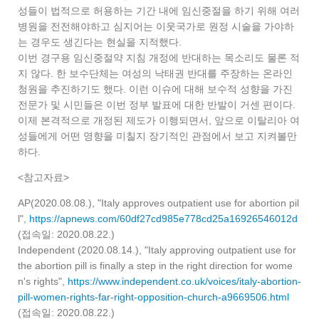
성들이 법적으로 허용하는 기간 내에 임신중절을 하기 위해 여러
병원을 전전해야하고 심지어는 이웃국가로 원정 시술을 가야하
는 경우도 생긴다는 현실을 지적했다.
이번 경구용 임신중절약 지침 개정에 반대하는 목소리도 물론 적
지 않다. 한 보수단체는 여성의 낙태권 반대를 주장하는 온라인
청원을 추진하기도 했다. 이런 이슈에 대해 보수적 성향을 가진
전문가 및 시민들은 이번 정부 발표에 대한 반발이 거센 편이다.
이제 본격적으로 개정된 제도가 이행되면서, 앞으로 이탈리아 여
성들에게 어떤 영향을 미칠지 장기적인 관점에서 보고 지켜볼만
하다.
<참고자료>
AP(2020.08.08.), "Italy approves outpatient use for abortion pil
l",
https://apnews.com/60df27cd985e778cd25a16926546012d
(접속일: 2020.08.22.)
Independent (2020.08.14.), "Italy approving outpatient use for
the abortion pill is finally a step in the right direction for wome
n's rights",
https://www.independent.co.uk/voices/italy-abortion-
pill-women-rights-far-right-opposition-church-a9669506.html
(접속일: 2020.08.22.)