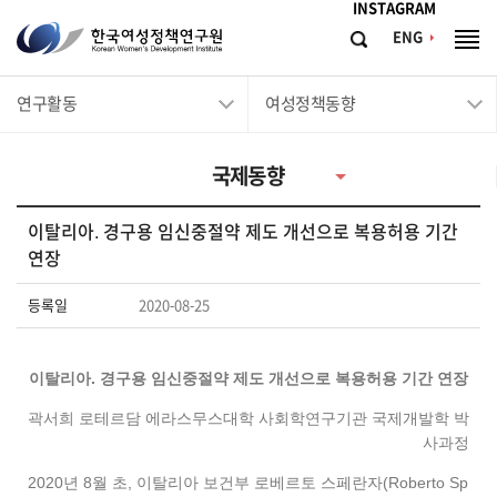
메뉴바로가기
본문바로가기
INSTAGRAM
한
ENG
검
전
국
색
체
메
여
연구활동
여성정책동향
뉴
성
정
국제동향
책
연
이탈리아. 경구용 임신중절약 제도 개선으로 복용허용 기간
구
연장
원
등록일
2020-08-25
Korean
Women's
Development
이탈리아. 경구용 임신중절약 제도 개선으로 복용허용 기간 연장
Institute
곽서희 로테르담 에라스무스대학 사회학연구기관 국제개발학 박
사과정
2020년 8월 초, 이탈리아 보건부 로베르토 스페란자(Roberto Sp