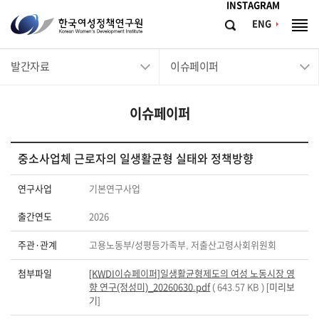
메뉴바로가기
본문바로가기
INSTAGRAM
한
ENG
검
전
국
색
체
메
여
발간자료
이슈페이퍼
뉴
성
정
이슈페이퍼
책
연
구
중소사업체 근로자의 일생활균형 실태와 정책방향
원
연구사업
기본연구사업
Korean
출간연도
2026
Women's
Development
주관·관계
고용노동부/성평등가족부, 저출산고령사회위원회
Institute
첨부파일
[KWDI이슈페이퍼]일생활균형제도의 여성 노동시장 영
향 연구(정성미)_20260630.pdf
( 643.57 KB ) [
미리보
기
]