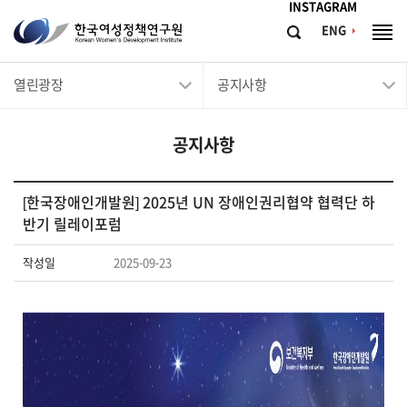
메뉴바로가기
본문바로가기
INSTAGRAM
한
ENG
검
전
국
색
체
메
여
열린광장
공지사항
뉴
성
정
공지사항
책
연
구
[한국장애인개발원] 2025년 UN 장애인권리협약 협력단 하
반기 릴레이포럼
원
Korean
작성일
2025-09-23
Women's
Development
Institute