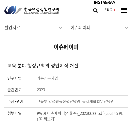
메뉴바로가기
본문바로가기
INSTAGRAM
한
ENG
검
전
국
색
체
메
여
발간자료
이슈페이퍼
뉴
성
정
이슈페이퍼
책
연
구
교육 분야 행정규칙의 성인지적 개선
원
연구사업
기본연구사업
Korean
출간연도
2023
Women's
Development
주관·관계
교육부 양성평등정책담당관, 규제개혁법무담당관
Institute
첨부파일
KWDI 이슈페이퍼(김둘순)_20230622.pdf
( 383.45 KB
) [
미리보기
]