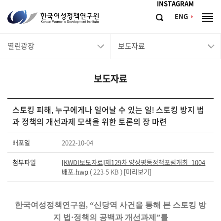
메뉴바로가기
본문바로가기
INSTAGRAM
한
ENG
검
전
국
색
체
메
여
열린광장
보도자료
뉴
성
정
보도자료
책
연
구
스토킹 피해, 누구에게나 일어날 수 있는 일! 스토킹 방지 법
과 정책의 개선과제 모색을 위한 토론의 장 마련
원
Korean
배포일
2022-10-04
Women's
첨부파일
[KWDI보도자료]제129차 양성평등정책포럼개최_1004
Development
배포.hwp
( 223.5 KB ) [
미리보기
]
Institute
한
국여성정책연구원
, “
신당역 사건을 통해 본 스토킹 방
지 법
·
정책의 공백과 개선과제
”
를