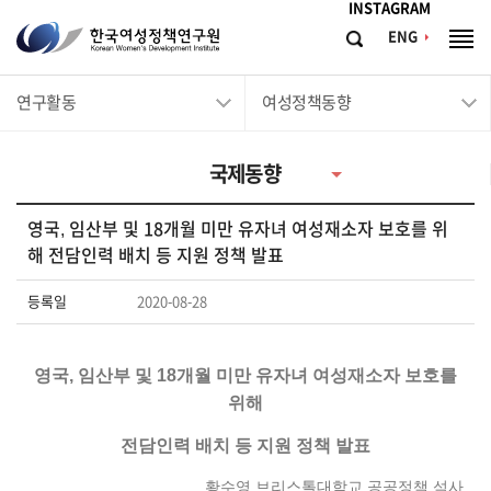
메뉴바로가기
본문바로가기
INSTAGRAM
한
ENG
검
전
국
색
체
메
여
연구활동
여성정책동향
뉴
성
정
국제동향
책
연
영국, 임산부 및 18개월 미만 유자녀 여성재소자 보호를 위
구
해 전담인력 배치 등 지원 정책 발표
원
등록일
2020-08-28
Korean
Women's
Development
영국, 임산부 및 18개월 미만 유자녀 여성재소자 보호를
Institute
위해
전담인력 배치 등 지원 정책 발표
황수영 브리스톨대학교 공공정책 석사