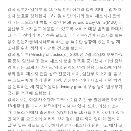
영국 정부가 임산부 및 18개월 미만 아기와 함께 지내는 엄마 재
소자 보호를 강화한다. 18개월 미만 아기와 엄마 재소자가 함께
지내는 교도소 내 특별 시설인 ‘Mother and Baby Units(MBU)’에
임산부 재소자들도 이용할 수 있도록 서비스 대상 범위를 확대하
고, 영국 전역의 여성 전용 교도소에 임산부×엄마 재소자를 돕는
상주 전문가를 배치하도록 하는 등 특수한 상황에 있는 여성 재
소자를 위한 정책이 개선될 것으로 보인다.
영국 법무부(Ministry of Justice)는 2020년 7월 31일자 보도자료
를 통해 임산부 및 엄마 재소자 보호 정책을 공개했다. 이번 정책
의 핵심은 크게 세 가지로 영국 전역의 여성 전용 교도소에 임산
부와 엄마 재소자 전담 상주 전문가 배치, 임산부 재소자를 돌보
는 교도관에게 추가 훈련 지원, 임산부와 엄마 재소자 지원 방안
을 논의하는 새 자문위원회(advisory group) 구성 등이 법무부가
공개한 정책에 포함됐다.
영국에서는 여성 재소자가 교도소 수감 기간 중 출산하면 아기가
18개월이 될 때까지 MSU에서 지낼 수 있다. 또한, 여성 재소자
가 교도소 안에서 출산하지 않았더라도 18개월 미만 아기가 있다
면 아기를 교도소에 데려와 18개월이 될 때까지 엄마와 함께 지
낼 수 있는 제도도 있다. 하지만 엄마 재소자가 원한다고 해서 교