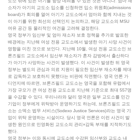
도소 밖에 있는 아기를 항상 데려올 수 있는 것은 아니다. 엄마 재
소자가 아기의 교도소 입소를 신청하면 입소 위원회(admissions
board)가 회의를 열어 아기가 교도소에서 엄마와 함께 지내는 것
이 아기를 위한 최선의 선택인지 논의하고, 해당 교도소의 MSU
여유 공간 등 물리적인 여건을 고려해 결정한다.
영국 정부가 임산부 및 엄마 재소자 보호 정책을 추가로 발표한
배경에는 지난해 여성 전용 교도소에서 발생한 아기 사망 사건이
영향을 미친 것으로 보인다. 지난해 10월, 여성 전용 교도소인 브
론즈필드 교도소에서 임산부 재소자가 혼자 감방에서 출산하다
가 아기가 사망하는 사건이 발생했다. 이 사건이 발생한 뒤 영국
정부는 별도의 관심과 의료 지원이 필요한 임산부 재소자를 제대
로 감독하고 보호하지 못했다는 비판에 직면했다. 영국 언론 가
디언지에 따르면, 브론즈필드 교도소는 영국을 포함해 유럽에서
가장 규모가 큰 여성 전용 교도소로 지난해 기준으로 최대 557명
을 수감할 수 있다. 우리나라와 달리 영국은 일부 교도소를 민간
기업이 정부에게 위탁받아 운영하기도 하는데, 브론즈필드 교도
소는 소덱소 법무 서비스(Sodexo Justice Services)라는 영국 기
업이 위탁 운영하는 시설이다. 당시 영국 언론은 이런 사건이 발
생한 원인으로 민영화된 교도소의 관리×감독 부재를 지적하기도
했다.
영국 정부는 이와 동시에 교도소에 수감된 임산부와 교도소 내