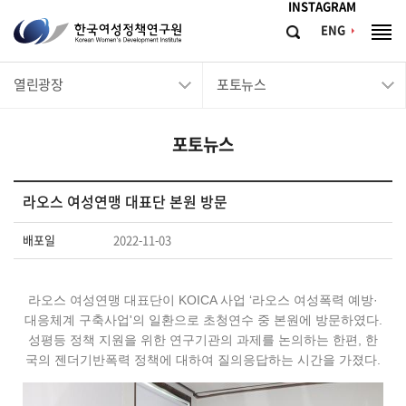
메뉴바로가기
본문바로가기
INSTAGRAM
한
ENG
검
전
국
색
체
메
여
열린광장
포토뉴스
뉴
성
정
포토뉴스
책
연
구
라오스 여성연맹 대표단 본원 방문
원
배포일
2022-11-03
Korean
Women's
라오스 여성연맹 대표단이 KOICA 사업 ‘라오스 여성폭력 예방·
Development
대응체계 구축사업'의 일환으로 초청연수 중 본원에 방문하였다.
Institute
성평등 정책 지원을 위한 연구기관의 과제를 논의하는 한편, 한
국의 젠더기반폭력 정책에 대하여 질의응답하는 시간을 가졌다.