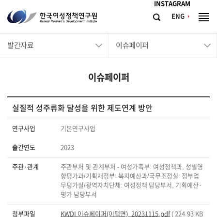
메뉴바로가기
본문바로가기
INSTAGRAM
한
ENG
검
전
국
색
체
메
여
발간자료
이슈페이퍼
뉴
성
정
이슈페이퍼
책
연
구
실질적 성주류화 달성을 위한 제도연계 방안
원
연구사업
기본연구사업
Korean
출간연도
2023
Women's
Development
주관·관계
주관부처 및 관계부처 - 여성가족부: 여성정책과, 성별영
향평가과/기획재정부: 복지예산과/국무조정실: 정부업
Institute
무평가실/광역자치단체: 여성정책 담당부서, 기획예산·
평가 담당부서
첨부파일
KWDI 이슈페이퍼(이택면)_20231115.pdf
( 224.93 KB