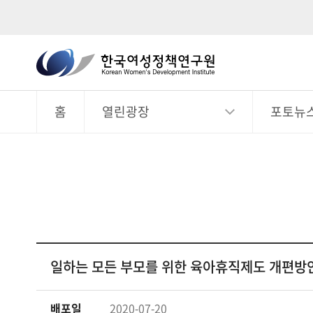
한
국
전
체
여
메
뉴
홈
열린광장
포토뉴
성
정
책
연
구
원
Korean
Women's
일하는 모든 부모를 위한 육아휴직제도 개편방
Development
Institute
배포일
2020-07-20