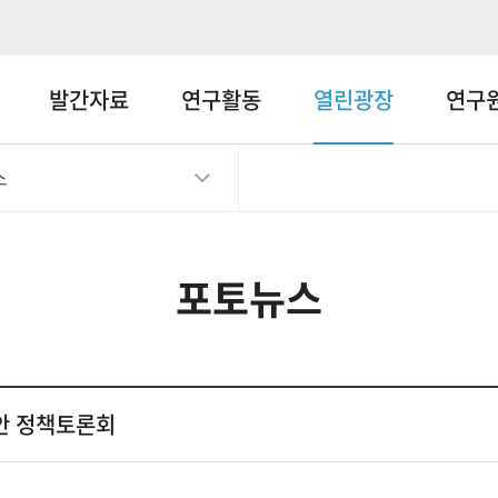
메뉴바로가기
본문바로가기
발간자료
연구활동
열린광장
연구
스
포토뉴스
안 정책토론회