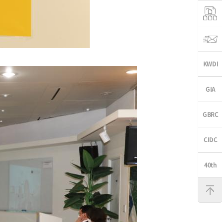
맨
위
로