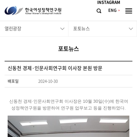
메뉴바로가기
본문바로가기
INSTAGRAM
한
ENG
검
전
국
색
체
메
여
열린광장
포토뉴스
뉴
성
정
포토뉴스
책
연
구
신동천 경제·인문사회연구회 이사장 본원 방문
원
배포일
2024-10-30
Korean
Women's
신동천 경제·인문사회연구회 이사장은 10월 30일(수)에 한국여
Development
성정책연구원을 방문하여 연구원 업무보고 등을 진행하였다.
Institute