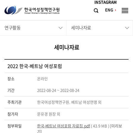
메뉴바로가기
본문바로가기
INSTAGRAM
한
ENG
검
전
국
색
체
메
여
연구활동
세미나자료
뉴
성
정
세미나자료
책
연
구
2022 한국-베트남 여성포럼
원
장소
온라인
Korean
기간
2022-08-24 ~ 2022-08-24
Women's
Development
주최기관
한국여성정책연구원, 베트남 여성연맹 외
Institute
참가자
문유경 원장 외
첨부파일
한국-베트남 여성포럼 자료집.pdf
( 43.9 MB ) [
미리보
기
]