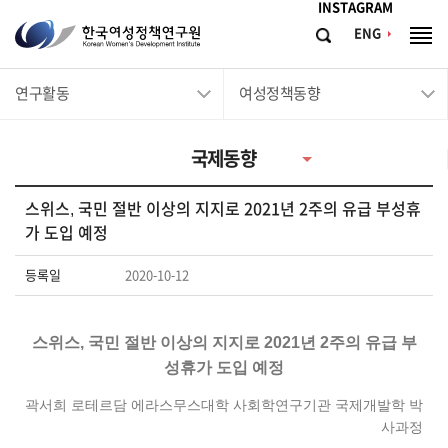
메뉴바로가기
본문바로가기
INSTAGRAM
한
ENG
검
전
국
색
체
메
여
연구활동
여성정책동향
뉴
성
정
국제동향
책
연
스위스, 국민 절반 이상의 지지로 2021년 2주의 유급 부성휴
구
가 도입 예정
원
등록일
2020-10-12
Korean
Women's
Development
스위스, 국민 절반 이상의 지지로 2021년 2주의 유급 부
Institute
성휴가 도입 예정
곽서희 로테르담 에라스무스대학 사회학연구기관 국제개발학 박
사과정