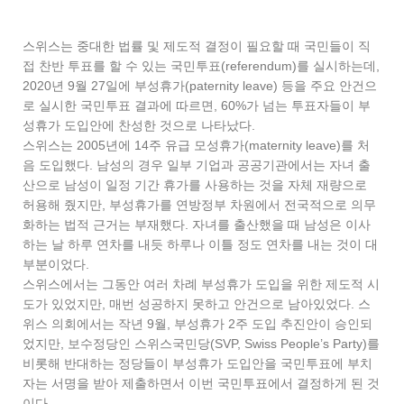
스위스는 중대한 법률 및 제도적 결정이 필요할 때 국민들이 직
접 찬반 투표를 할 수 있는 국민투표(referendum)를 실시하는데,
2020년 9월 27일에 부성휴가(paternity leave) 등을 주요 안건으
로 실시한 국민투표 결과에 따르면, 60%가 넘는 투표자들이 부
성휴가 도입안에 찬성한 것으로 나타났다.
스위스는 2005년에 14주 유급 모성휴가(maternity leave)를 처
음 도입했다. 남성의 경우 일부 기업과 공공기관에서는 자녀 출
산으로 남성이 일정 기간 휴가를 사용하는 것을 자체 재량으로
허용해 줬지만, 부성휴가를 연방정부 차원에서 전국적으로 의무
화하는 법적 근거는 부재했다. 자녀를 출산했을 때 남성은 이사
하는 날 하루 연차를 내듯 하루나 이틀 정도 연차를 내는 것이 대
부분이었다.
스위스에서는 그동안 여러 차례 부성휴가 도입을 위한 제도적 시
도가 있었지만, 매번 성공하지 못하고 안건으로 남아있었다. 스
위스 의회에서는 작년 9월, 부성휴가 2주 도입 추진안이 승인되
었지만, 보수정당인 스위스국민당(SVP, Swiss People’s Party)를
비롯해 반대하는 정당들이 부성휴가 도입안을 국민투표에 부치
자는 서명을 받아 제출하면서 이번 국민투표에서 결정하게 된 것
이다.