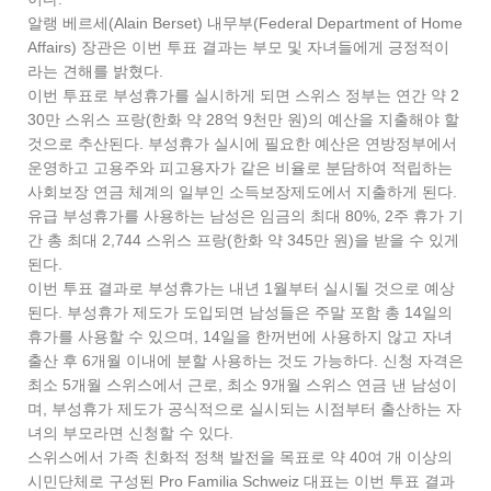
알랭 베르세(Alain Berset) 내무부(Federal Department of Home
Affairs) 장관은 이번 투표 결과는 부모 및 자녀들에게 긍정적이
라는 견해를 밝혔다.
이번 투표로 부성휴가를 실시하게 되면 스위스 정부는 연간 약 2
30만 스위스 프랑(한화 약 28억 9천만 원)의 예산을 지출해야 할
것으로 추산된다. 부성휴가 실시에 필요한 예산은 연방정부에서
운영하고 고용주와 피고용자가 같은 비율로 분담하여 적립하는
사회보장 연금 체계의 일부인 소득보장제도에서 지출하게 된다.
유급 부성휴가를 사용하는 남성은 임금의 최대 80%, 2주 휴가 기
간 총 최대 2,744 스위스 프랑(한화 약 345만 원)을 받을 수 있게
된다.
이번 투표 결과로 부성휴가는 내년 1월부터 실시될 것으로 예상
된다. 부성휴가 제도가 도입되면 남성들은 주말 포함 총 14일의
휴가를 사용할 수 있으며, 14일을 한꺼번에 사용하지 않고 자녀
출산 후 6개월 이내에 분할 사용하는 것도 가능하다. 신청 자격은
최소 5개월 스위스에서 근로, 최소 9개월 스위스 연금 낸 남성이
며, 부성휴가 제도가 공식적으로 실시되는 시점부터 출산하는 자
녀의 부모라면 신청할 수 있다.
스위스에서 가족 친화적 정책 발전을 목표로 약 40여 개 이상의
시민단체로 구성된 Pro Familia Schweiz 대표는 이번 투표 결과