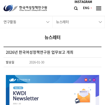
메뉴바로가기
본문바로가기
INSTAGRAM
한
ENG
검
전
국
색
체
메
여
연구활동
뉴스레터
뉴
성
정
뉴스레터
책
연
구
2026년 한국여성정책연구원 업무보고 개최
원
발송일
2026-01-30
Korean
Women's
Development
Institute