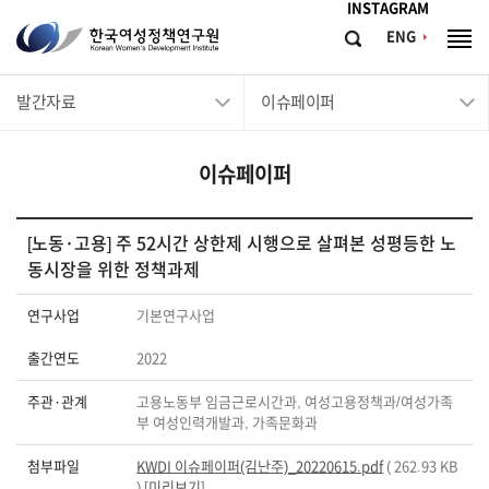
메뉴바로가기
본문바로가기
INSTAGRAM
한
ENG
검
전
국
색
체
메
여
발간자료
이슈페이퍼
뉴
성
정
이슈페이퍼
책
연
구
[노동·고용] 주 52시간 상한제 시행으로 살펴본 성평등한 노
동시장을 위한 정책과제
원
Korean
연구사업
기본연구사업
Women's
출간연도
2022
Development
Institute
주관·관계
고용노동부 임금근로시간과, 여성고용정책과/여성가족
부 여성인력개발과, 가족문화과
첨부파일
KWDI 이슈페이퍼(김난주)_20220615.pdf
( 262.93 KB
) [
미리보기
]