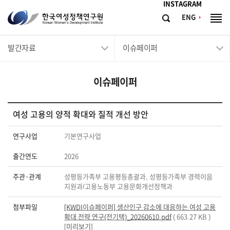
메뉴바로가기
본문바로가기
INSTAGRAM
한
ENG
검
전
국
색
체
메
여
발간자료
이슈페이퍼
뉴
성
정
이슈페이퍼
책
연
구
여성 고용의 양적 확대와 질적 개선 방안
원
연구사업
기본연구사업
Korean
출간연도
2026
Women's
Development
주관·관계
성평등가족부 고용평등총괄과, 성평등가족부 경력이음
지원과/고용노동부 고용문화개선정책과
Institute
첨부파일
[KWDI이슈페이퍼] 생산인구 감소에 대응하는 여성 고용
확대 전략 연구(전기택)_20260610.pdf
( 663.27 KB )
[
미리보기
]