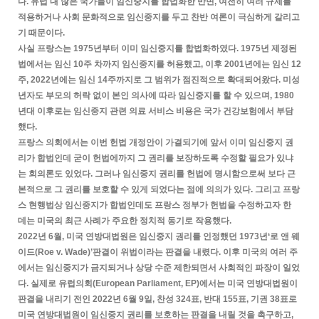
다. 유럽 내 많은 국가들이 임신중지를 합법화한 반면, 여전히 여러 규제를
적용하거나 사회 문화적으로 임신중지를 두고 찬반 여론이 극심하게 갈리고
기 때문이다.
사실 프랑스는 1975년부터 이미 임신중지를 합법화하였다. 1975년 제정된
법에서는 임신 10주 차까지 임신중지를 허용했고, 이후 2001년에는 임신 12
주, 2022년에는 임신 14주까지로 그 범위가 점진적으로 확대되어왔다. 미성
년자도 부모의 허락 없이 본인 의사에 따라 임신중지를 할 수 있으며, 1980
년대 이후로는 임신중지 관련 의료 서비스 비용은 국가 건강보험에서 부담
했다.
프랑스 의회에서는 이번 헌법 개정안이 가결되기에 앞서 이미 임신중지 권
리가 합법인데 굳이 헌법에까지 그 권리를 보장하도록 수정할 필요가 있냐
는 회의론도 있었다. 그러나 임신중지 권리를 헌법에 명시함으로써 보다 근
본적으로 그 권리를 보호할 수 있게 되었다는 점에 의의가 있다. 그리고 프랑
스 현행법상 임신중지가 합법인데도 프랑스 정부가 헌법을 수정하고자 한
데는 미국의 최근 사례가 주요한 정치적 동기로 작용했다.
2022년 6월, 미국 연방대법원은 임신중지 권리를 인정했던 1973년‘로 앤 웨
이드(Roe v. Wade)’판결이 위법이라는 판결을 내렸다. 이후 미국의 여러 주
에서는 임신중지가 금지되거나 상당 수준 제한되면서 사회적인 파장이 일었
다. 실제로 유럽의회(European Parliament, EP)에서는 미국 연방대법원이
판결을 내리기 전인 2022년 6월 9일, 찬성 324표, 반대 155표, 기권 38표로
미국 연방대법원이 임신중지 권리를 보호하는 판결을 내릴 것을 촉구하고,