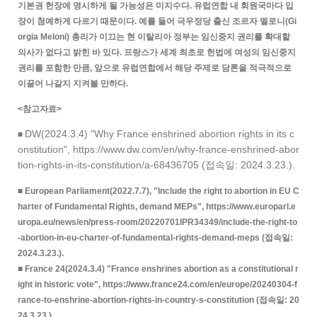
기본권 헌장에 명시하게 될 가능성은 미지수다. 유럽연합 내 회원국마다 입
장이 첨예하게 다르기 때문이다. 예를 들어 극우정당 출신 조르자 멜로니(Gi
orgia Meloni) 총리가 이끄는 현 이탈리아 정부는 임신중지 권리를 확대할
의사가 없다고 밝힌 바 있다. 프랑스가 세계 최초로 헌법에 여성의 임신중지
권리를 포함한 만큼, 앞으로 유럽연합에서 해당 주제로 담론을 적극적으로
이끌어 나갈지 지켜볼 만하다.
<참고자료>
DW(2024.3.4) "Why France enshrined abortion rights in its c
■
onstitution", https://www.dw.com/en/why-france-enshrined-abor
tion-rights-in-its-constitution/a-68436705 (접속일: 2024.3.23.).
■ European Parliament(2022.7.7), "Include the right to abortion in EU C
harter of Fundamental Rights, demand MEPs", https://www.europarl.e
uropa.eu/news/en/press-room/20220701IPR34349/include-the-right-to
-abortion-in-eu-charter-of-fundamental-rights-demand-meps (접속일:
2024.3.23.).
■ France 24(2024.3.4) "France enshrines abortion as a constitutional r
ight in historic vote", https://www.france24.com/en/europe/20240304-f
rance-to-enshrine-abortion-rights-in-country-s-constitution (접속일: 20
24.3.23.).