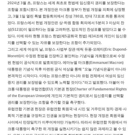
2024년 3월 초, 프랑스는 세계 최초로 헌법에 임신중지 권리를 보장한다는
조항을 포함시켰다. 본 개정안은 마크롱 정부가 헌법 개정을 의회에 상정했
고, 3월 1일 열린 특별 합동회의에서 찬성 780표, 반대 72표로 최종 통과되
었다. 프랑스에서 헌법 개정안은 상·하원 합동 회의에서 5분의 3 이상의 찬
성(512표)이 필요하다는 점을 고려하면, 압도적인 찬성표를 받았다고 볼 수
있다. 이에 따라 현행 프랑스 헌법(제5공화국 헌법) 제34조에 개인이 임신중
지를 선택할 수 있는 자유를 보장한다는 조항이 추가되었다.
그리고 세계 여성의 날, 프랑스 사법부 장관 에릭 듀퐁-모레티(Eric Dupond-
Moretti)이 수정된 헌법을 인장하고 봉인하는 기념식을 개최함으로써 수정
된 헌법이 공식적으로 발효되었다. 에마뉴엘 마크롱(Emmanuel Macron)
대통령은 기념식 직후 마련된 공식 석상을 통해 "오늘 기념식은끝이 아니라
본격적인 시작이다. 이제는 프랑스뿐만 아니라 유럽 전체에서 여성의 임신
중지 권리를 보장받을 수 있도록 노력할 것이다.”라고 발표했다. 더불어 마
크롱 대통령은 유럽연합(EU) 기본권 헌장(Charter of Fundamental Rights
of the European Union)에 개인의 기본적인 권리로서 임신중지를 선택할
권리를 보장한다는 조항을 추가할 것을 촉구했다.
유럽연합 기본권 헌장은 유럽연합 회원국 내 시민 및 거주민의 정치·경제·사
회적 기본권을 규정하고 인권을 보장하는 헌장이다. 헌장 개정은 회원국들
사이에서 만장일치가 이루어져야만 가능하다. 따라서 유럽연합 차원에서 마
크롱 대통령이 촉구한 위 개정을 실현시키기는 쉽지 않은 과제라고 볼 수 있