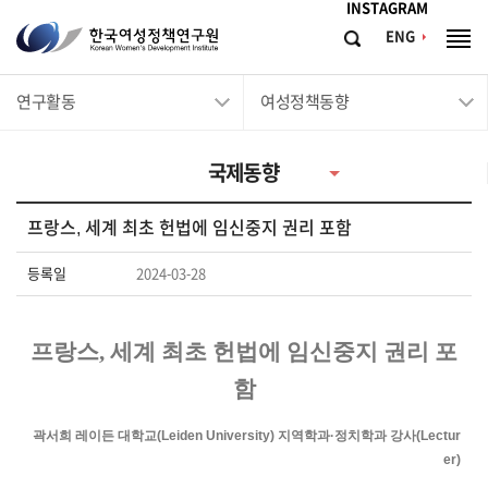
메뉴바로가기
본문바로가기
INSTAGRAM
한
ENG
검
전
국
색
체
메
여
연구활동
여성정책동향
뉴
성
정
국제동향
책
연
프랑스, 세계 최초 헌법에 임신중지 권리 포함
구
원
등록일
2024-03-28
Korean
Women's
프랑스
,
세계 최초 헌법에 임신중지 권리 포
Development
함
Institute
곽서희 레이든 대학교(Leiden University) 지역학과·정치학과 강사(Lectur
er)