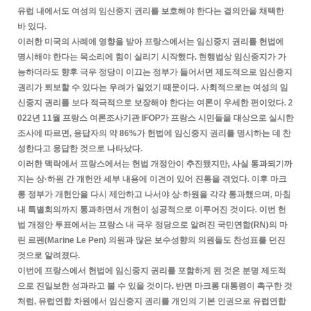
유럽 내에서도 여성의 임신중지 권리를 보호해야 한다는 결의안을 채택한
바 있다.
이러한 미국의 사례에 영향을 받아 프랑스에서는 임신중지 권리를 헌법에
명시해야 한다는 목소리에 힘이 실리기 시작했다. 현행법상 임신중지가 가
능하더라도 향후 극우 정당이 이끄는 정부가 들어서면 제도적으로 임신중지
권리가 퇴보할 수 있다는 우려가 일었기 때문이다. 사회적으로는 여성의 임
신중지 권리를 보다 적극적으로 보장해야 한다는 여론이 우세한 편이었다. 2
022년 11월 프랑스 여론조사기관 IFOP가 프랑스 시민들을 대상으로 실시한
조사에 따르면, 응답자의 약 86%가 헌법에 임신중지 권리를 명시하는 데 찬
성한다고 응답한 것으로 나타났다.
이러한 맥락에서 프랑스에서는 헌법 개정안이 추진됐지만, 사실 통과되기까
지는 상·하원 간 개헌안 세부 내용에 이견이 있어 진통을 겪었다. 이후 마크
롱 정부가 개헌안을 다시 제안하고 나서야 상·하원을 각각 통과했으며, 마침
내 특별회의까지 통과하면서 개헌이 성공적으로 이루어진 것이다. 이번 헌
법 개정안 투표에서는 프랑스 내 극우 정당으로 알려진 국민연합(RN)의 마
린 르펜(Marine Le Pen) 의원과 많은 보수성향의 의원들도 찬성표를 던진
것으로 알려졌다.
이번에 프랑스에서 헌법에 임신중지 권리를 포함하게 된 것은 분명 제도적
으로 진일보한 성과라고 볼 수 있을 것이다. 반면 마크롱 대통령이 촉구한 것
처럼, 유럽연합 차원에서 임신중지 권리를 개인의 기본 인권으로 유럽연합