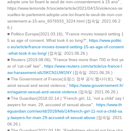
adopte une loi fixant le seuil de non-consentement à 15 ans" ,
https://www.lemonde.fr/societe/article/2021/04/15/violences-se
xuelles-le-parlement-adopte-une-loi-fixant-le-seuil-de-non-con
sentement-a-15-ans_6076933_3224.html (접속일: 2021.06.2
6.)
■ Politico Europe(2021.03.16), "France moves toward setting 1
5 as age of consent. What took it so long?",
https://www.politic
o.eu/article/france-moves-toward-setting-15-as-age-of-consent
-what-took-it-so-long/
(접속일: 2021.06.26.)
■ Reuters (2019.08.06), "France fines more than 700 in first ye
ar of 'cat-call' law" ,
https://www.reuters.com/article/us-france-l
aw-harassment-idUSKCN1UW1NY
(접속일: 2021.06.26.)
■ The Government of France(프랑스 정부 공식 웹사이트), “Ag
ainst sexual and sexist violence,”
https://www.gouvernement.fr/
en/against-sexual-and-sexist-violence
(접속일: 2021.06.26.)
■ The Guardian(2018.02.14.) "French girl, 11, 'not a child' say l
awyers for man, 29, accused of sexual abuse",
https://www.th
eguardian.com/world/2018/feb/14/french-girl-11-not-a-child-sa
y-lawyers-for-man-29-accused-of-sexual-abuse
(접속일: 2021.
06.26.)
■ The Guardian(2021.03.18), "Firefighters should not face cha