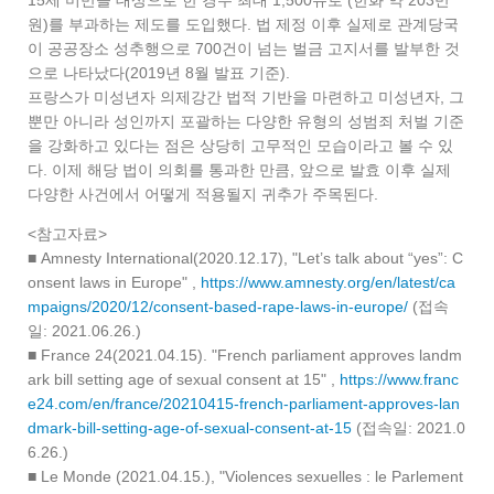
15세 미만을 대상으로 한 경우 최대 1,500유로 (한화 약 203만
원)를 부과하는 제도를 도입했다. 법 제정 이후 실제로 관계당국
이 공공장소 성추행으로 700건이 넘는 벌금 고지서를 발부한 것
으로 나타났다(2019년 8월 발표 기준).
프랑스가 미성년자 의제강간 법적 기반을 마련하고 미성년자, 그
뿐만 아니라 성인까지 포괄하는 다양한 유형의 성범죄 처벌 기준
을 강화하고 있다는 점은 상당히 고무적인 모습이라고 볼 수 있
다. 이제 해당 법이 의회를 통과한 만큼, 앞으로 발효 이후 실제
다양한 사건에서 어떻게 적용될지 귀추가 주목된다.
<참고자료>
■ Amnesty International(2020.12.17), "Let’s talk about “yes”: C
onsent laws in Europe" ,
https://www.amnesty.org/en/latest/ca
mpaigns/2020/12/consent-based-rape-laws-in-europe/
(접속
일: 2021.06.26.)
■ France 24(2021.04.15). "French parliament approves landm
ark bill setting age of sexual consent at 15" ,
https://www.franc
e24.com/en/france/20210415-french-parliament-approves-lan
dmark-bill-setting-age-of-sexual-consent-at-15
(접속일: 2021.0
6.26.)
■ Le Monde (2021.04.15.), "Violences sexuelles : le Parlement