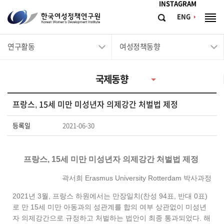
메뉴바로가기
본문바로가기
INSTAGRAM
한
ENG
검
전
국
색
체
메
여
연구활동
여성정책동향
뉴
성
정
국제동향
책
연
프랑스, 15세 미만 미성년자 의제강간 처벌법 제정
구
원
등록일
2021-06-30
Korean
Women's
프랑스, 15세 미만 미성년자 의제강간 처벌법 제정
Development
곽서희 Erasmus University Rotterdam 박사과정
Institute
2021년 3월, 프랑스 하원에서는 만장일치(찬성 94표, 반대 0표)
로 만 15세 미만 아동과의 성관계를 합의 여부 상관없이 미성년
자 의제강간으로 규정하고 처벌하는 법안이 최종 통과되었다. 해