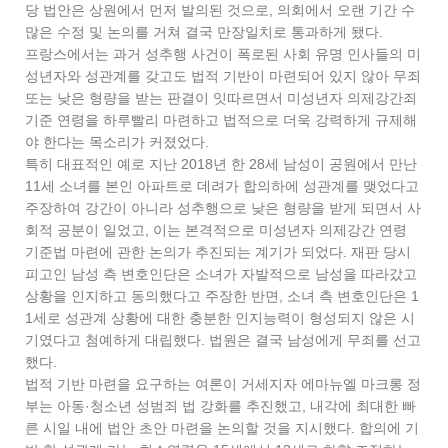
당 법안은 상원에서 먼저 발의된 것으로, 의회에서 오랜 기간 수
많은 수정 및 논의를 거쳐 결국 만장일치로 통과하게 됐다.
프랑스에서는 과거 성추행 사건이 폭로된 사회 유명 인사들의 미
성년자와 성관계를 갖고도 법적 기반이 마련되어 있지 않아 무죄
또는 낮은 형량을 받는 판결이 잇따르면서 미성년자 의제강간죄
기준 연령을 하루빨리 마련하고 법적으로 더욱 강력하게 규제해
야 한다는 목소리가 커졌었다.
특히 대표적인 예로 지난 2018년 한 28세 남성이 공원에서 만난
11세 소녀를 본인 아파트로 데려가 합의하에 성관계를 맺었다고
주장하여 강간이 아니라 성추행으로 낮은 형량을 받게 되면서 사
회적 공분이 일었고, 이는 본격적으로 미성년자 의제강간 연령
기준법 마련에 관한 논의가 추진되는 계기가 되었다. 재판 당시
피고인 남성 측 변호인단은 소녀가 자발적으로 남성을 따라갔고
상황을 인지하고 동의했다고 주장한 반면, 소녀 측 변호인단은 1
1세로 성관계 상황에 대한 충분한 인지능력이 형성되지 않은 시
기였다고 첨예하게 대립했다. 법원은 결국 남성에게 무죄를 선고
했다.
법적 기반 마련을 요구하는 여론이 거세지자 에마뉴엘 마크롱 정
부는 아동·청소년 성범죄 법 강화를 추진했고, 내각에 최대한 빠
른 시일 내에 법안 초안 마련을 논의할 것을 지시했다. 합의에 기