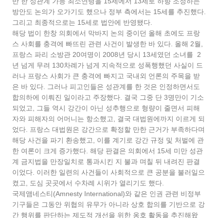
반 한 성관계 가능 최소연령을 15세에서 13세로 하향 조정하는
방안도 논의가 오가기도 했으나 정부 측에서는 15세를 추진했다.
그리고 최종적으로는 15세로 법안에 반영됐다.
해당 법이 한창 의회에서 막바지 논의 중이던 올해 초에도 프랑
스 사회를 충격에 빠뜨린 관련 사건이 발생한 바 있다. 올해 2월,
프랑스 파리 소방관 20여명이 2008년 당시 13세였던 소녀를 2
년 넘게 무려 130차례가 넘게 지속적으로 성폭행했던 사실이 드
러나 프랑스 사회가 큰 충격에 빠지고 국내외 언론의 주목을 받
은 바 있다. 그러나 피고인들은 성관계를 한 것은 인정하면서도
합의하에 이뤄진 일이라고 주장했다. 결국 그중 단 3명만이 기소
되었고, 그들 역시 강간이 아닌 성추행으로 형량이 줄면서 피해
자와 피해자의 어머니는 항소했고, 결국 대법원에까지 이르게 되
었다. 프랑스 대법원은 강간으로 확정할 만한 근거가 부족하다며
해당 사건을 파기 환송했고, 이를 계기로 강간 규정 및 처벌에 관
한 여론이 크게 증가했다. 해당 판결은 의회에서 15세 미만 성관
계 금지법을 만장일치로 통과시킨 지 불과 며칠 뒤 내려진 판결
이었다. 이러한 일련의 사건들이 사회적으로 큰 공분을 불러일으
켰고, 도심 곳곳에서 수차례 시위가 열리기도 했다.
국제앰네스티(Amnesty International)와 같은 인권 관련 비정부
기구들은 그동안 위협의 유무가 아니라 상호 합의를 기반으로 강
간 행위를 판단하는 제도적 개선을 위한 옹호 활동을 추진해왔