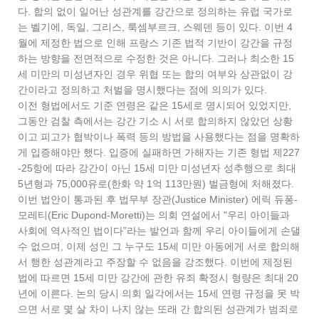
다. 합의 없이 일어난 성관계를 강간으로 정의하는 유럽 국가로
는 벨기에, 독일, 그리스, 룩셈부르크, 스웨덴 등이 있다. 이번 4
월에 제정한 법으로 인해 프랑스 기존 법적 기반이 강간을 규정
하는 방향을 전면적으로 수정한 것은 아니다. 그러나 최소한 15
세 미만의 미성년자인 경우 위협 또는 합의 여부와 상관없이 강
간이라고 정의하고 처벌을 명시했다는 점에 의의가 있다.
이전 형법에서도 기준 연령은 같은 15세로 명시되어 있었지만,
그동안 검찰 측에서는 강간 기소 시 서로 합의하지 않았던 상황
이고 피고가 협박이나 폭력 등의 방법을 사용했다는 점을 명확하
게 입증해야만 했다. 입증에 실패하면 가해자는 기존 형법 제227
-25항에 따라 강간이 아닌 15세 미만 미성년자 성추행으로 최대
5년형과 75,000유로(한화 약 1억 113만원) 벌금형에 처해졌다.
이번 법안이 통과된 후 법무부 장관(Justice Minister) 에릭 듀퐁-
모레티(Eric Dupond-Moretti)는 의회 연설에서 "우리 아이들과
사회에 역사적인 법이다”라는 발언과 함께 우리 아이들에게 손댈
수 없으며, 이제 성인 그 누구도 15세 미만 아동에게 서로 합의해
서 행한 성관계라고 주장할 수 없음을 강조했다. 이번에 제정된
법에 따르면 15세 미만 강간에 관한 유죄 확정시 형량은 최대 20
년에 이른다. 논의 당시 의회 일각에서는 15세 연령 규정을 못 박
으면 서로 몇 살 차이 나지 않는 또래 간 합의된 성관계가 범죄로