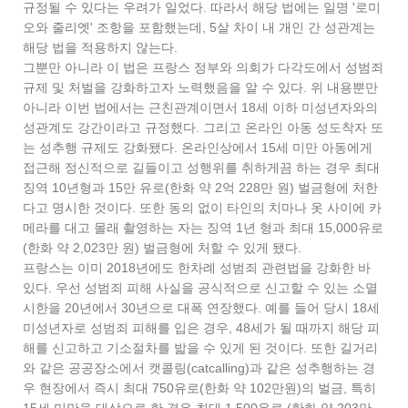
규정될 수 있다는 우려가 일었다. 따라서 해당 법에는 일명 '로미
오와 줄리엣' 조항을 포함했는데, 5살 차이 내 개인 간 성관계는
해당 법을 적용하지 않는다.
그뿐만 아니라 이 법은 프랑스 정부와 의회가 다각도에서 성범죄
규제 및 처벌을 강화하고자 노력했음을 알 수 있다. 위 내용뿐만
아니라 이번 법에서는 근친관계이면서 18세 이하 미성년자와의
성관계도 강간이라고 규정했다. 그리고 온라인 아동 성도착자 또
는 성추행 규제도 강화됐다. 온라인상에서 15세 미만 아동에게
접근해 정신적으로 길들이고 성행위를 취하게끔 하는 경우 최대
징역 10년형과 15만 유로(한화 약 2억 228만 원) 벌금형에 처한
다고 명시한 것이다. 또한 동의 없이 타인의 치마나 옷 사이에 카
메라를 대고 몰래 촬영하는 자는 징역 1년 형과 최대 15,000유로
(한화 약 2,023만 원) 벌금형에 처할 수 있게 됐다.
프랑스는 이미 2018년에도 한차례 성범죄 관련법을 강화한 바
있다. 우선 성범죄 피해 사실을 공식적으로 신고할 수 있는 소멸
시한을 20년에서 30년으로 대폭 연장했다. 예를 들어 당시 18세
미성년자로 성범죄 피해를 입은 경우, 48세가 될 때까지 해당 피
해를 신고하고 기소절차를 밟을 수 있게 된 것이다. 또한 길거리
와 같은 공공장소에서 캣콜링(catcalling)과 같은 성추행하는 경
우 현장에서 즉시 최대 750유로(한화 약 102만원)의 벌금, 특히