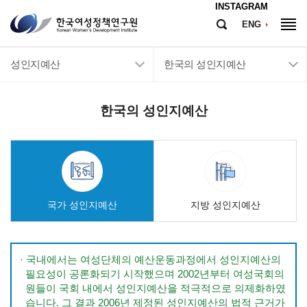
메뉴바로가기
본문바로가기
INSTAGRAM
한
ENG
검
국
전
색
여
체
성
메
성인지예산
한국의 성인지예산
정
뉴
책
연
구
한국의 성인지예산
원
Korean
Women's
Development
Institute
국가 성인지예산
지방 성인지예산
· 국내에서는 여성단체의 예산운동과정에서 성인지예산의
필요성이 공론화되기 시작했으며 2002년부터 여성국회의
원들이 국회 내에서 성인지예산을 적극적으로 의제화하였
습니다. 그 결과 2006년 제정된 성인지예산의 법적 근거가