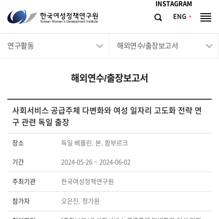
메뉴바로가기
본문바로가기
INSTAGRAM
한
ENG
검
전
국
색
체
메
여
연구활동
해외연수/출장보고서
뉴
성
정
해외연수/출장보고서
책
연
구
사회서비스 공급주체 다변화와 여성 일자리 고도화 전략 연
구 관련 독일 출장
원
Korean
장소
독일 베를린, 본, 함부르크
Women's
기간
2024-05-26 ~ 2024-06-02
Development
Institute
주최기관
한국여성정책연구원
참가자
오은진, 정가원