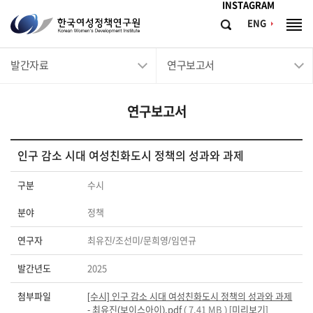
메뉴바로가기
본문바로가기
INSTAGRAM
한
ENG
검
전
국
색
체
메
여
발간자료
연구보고서
뉴
성
정
연구보고서
책
연
구
인구 감소 시대 여성친화도시 정책의 성과와 과제
원
구분
수시
Korean
분야
정책
Women's
Development
연구자
최유진/조선미/문희영/임연규
Institute
발간년도
2025
첨부파일
[수시] 인구 감소 시대 여성친화도시 정책의 성과와 과제
- 최유진(보이스아이).pdf
( 7.41 MB ) [
미리보기
]