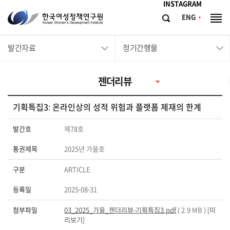
메뉴바로가기
본문바로가기
INSTAGRAM
한
ENG
검
전
국
색
체
메
여
발간자료
정기간행물
뉴
성
정
젠더리뷰
책
연
기획특집3: 온라인상의 성적 위험과 플랫폼 제재의 한계
구
원
발간호
제78호
Korean
통권제목
2025년 가을호
Women's
구분
ARTICLE
Development
Institute
등록일
2025-08-31
첨부파일
03_2025_가을_젠더리뷰-기획특집3.pdf
( 2.9 MB ) [
미
리보기
]