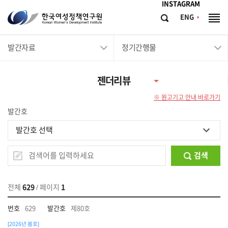
메뉴바로가기
본문바로가기
INSTAGRAM
한
ENG
검
전
국
색
체
메
여
발간자료
정기간행물
뉴
성
정
젠더리뷰
책
※ 원고기고 안내 바로가기
연
발간호
구
원
Korean
검색
Women's
Development
Institute
전체
629
/ 페이지
1
629
제80호
[2026년 봄호]