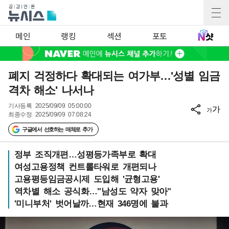
메인
랭킹
섹션
포토
폐지 걱정하다 확대되는 여가부…'성별 임금
격차 해소' 나서나
기사등록
2025/09/09 05:00:00
가
가
최종수정
2025/09/09 07:08:24
구글에서 선호하는 매체로 추가
정부 조직개편…성평등가족부로 확대
여성고용정책 컨트롤타워로 개편되나
고용평등임금공시제 도입해 '균형고용'
역차별 해소 공식화…"남성도 약자 맞아"
'미니부처' 벗어날까…현재 346명에 불과